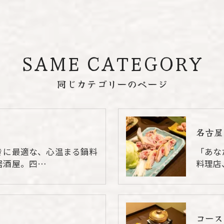
SAME CATEGORY
同じカテゴリーのページ
名古屋
きに最適な、心温まる鍋料
「あな
居酒屋。四…
料理店
コース