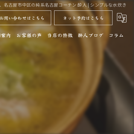
、名古屋市中区の純系名古屋コーチン 酔人 | シンプルな水炊き
お問い合わせはこちら
ネット予約はこちら
舗案内
お客様の声
当店の特徴
酔人ブログ
コラム
舗詳細
名古屋コーチン
クセス
居酒屋
銘酒
コース
ディナー
水炊き