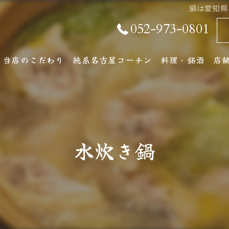
鍋は愛知県
052-973-0801
当店のこだわり
純系名古屋コーチン
料理・銘酒
店
純系名古屋コーチンとは
コース料理
店
おしながき
ア
水炊き鍋
厳選銘酒・地元の
ワインリスト
その他ドリンク