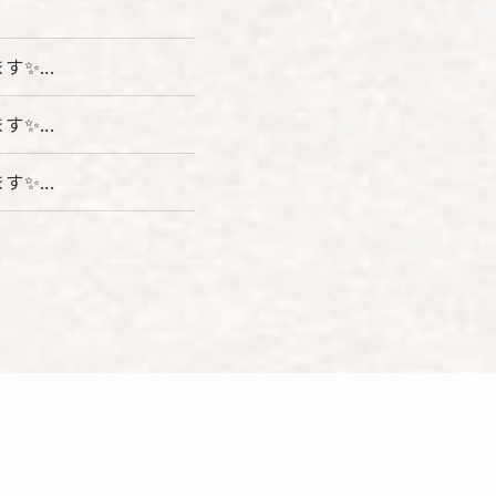
✨...
✨...
✨...