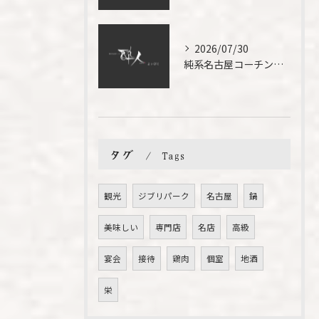
2026/07/30
純系名古屋コーチンを使った極上水炊きの魅力とは
タグ
Tags
観光
ジブリパーク
名古屋
鍋
美味しい
専門店
名店
高級
宴会
接待
鶏肉
個室
地酒
栄