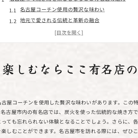
名古屋コーチン使用の贅沢な味わい
地元で愛される伝統と革新の融合
個性豊かなメニューが揃う店
新鮮さが自慢の食材へのこだわり
アットホームな雰囲気と心地よい接客
地元客から観光客まで魅了する理由
を楽しむならここ有名店
焼き鳥の聖地名古屋その有名店の秘密とは
名古屋流焼き鳥の歴史と文化
職人技が光る焼き加減の妙
名古屋コーチンを使用した贅沢な味わいがあります。この
地域に根差した素材選びと調理法
。名古屋市内の有名店では、炭火を使った伝統的な焼き方
秘伝のタレが生む味の深み
とっても忘れられない体験となることでしょう。さらに、
常連客に愛される店の秘密
を楽しむことができます。名古屋市を訪れる際には、ぜひ