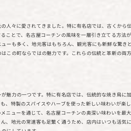
訪れる度に新しい発見がある理由
愛知県名古屋市で見つけた絶品焼き鳥有名店の選び方
はじめての人におすすめの選び方
元の人々に愛されてきました。特に有名店では、古くから
口コミで評判の高いお店を探す方法
することで、名古屋コーチンの風味を一層引き立てる方法
季節ごとの特別メニューを楽しむ
ニューも多く、地元客はもちろん、観光客にも新鮮な驚き
アクセスの良さと立地の選び方
のはこの町ならではの魅力です。これらの伝統と革新の両
家族連れにぴったりの店舗選定術
地元の人に聞くおすすめポイント
観光客も虜になる名古屋の有名店で味わう焼き鳥体験
観光地巡りと共に楽しむグルメツアー
ーが魅力の一つです。特に有名店では、伝統的な焼き鳥に
焼き鳥をもっと楽しむための食べ方
にも、特製のスパイスやハーブを使った新しい味わいが楽
のメニューを通じて、名古屋コーチンの奥深い味わいを最
外国人観光客にも人気の理由
ろん、地元の常連客も足繁く通うため、店内はいつも活気
名古屋らしさを感じる体験型メニュー
ものにしています。