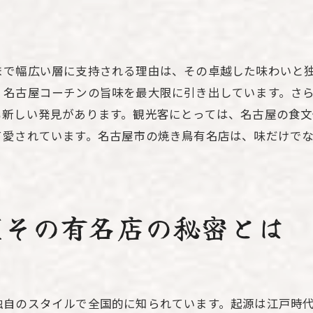
名古屋コーチンと相性抜群の調味料
グルメ通が絶賛する名古屋コーチンの魅力
生産者との連携が生む新鮮さと安心感
まで幅広い層に支持される理由は、その卓越した味わいと
名古屋市の焼き鳥文化有名店で味わう特別な一皿
、名古屋コーチンの旨味を最大限に引き出しています。さ
名古屋独自の調理法と味付け
も新しい発見があります。観光客にとっては、名古屋の食
文化を感じる一皿の楽しみ方
て愛されています。名古屋市の焼き鳥有名店は、味だけで
伝統を守りつつ進化する現代の焼き鳥
焼き鳥を通じて知る地域の祭りと文化
世代を超えて愛される理由
屋その有名店の秘密とは
焼き鳥から広がる名古屋の文化体験
絶品焼き鳥を求めて名古屋市の有名店を巡る旅
焼き鳥巡りの旅プランの立て方
独自のスタイルで全国的に知られています。起源は江戸時
絶対に外せない名店リスト