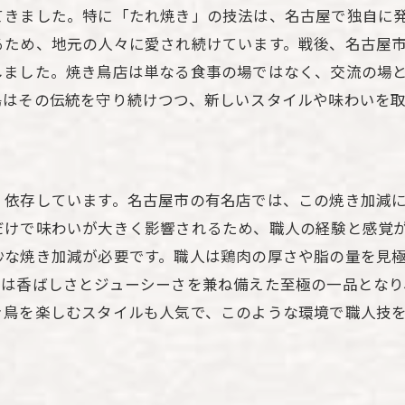
てきました。特に「たれ焼き」の技法は、名古屋で独自に
焼き鳥と一緒に楽しむ名古屋名物
るため、地元の人々に愛され続けています。戦後、名古屋
地元の人との交流を楽しむ旅の魅力
しました。焼き鳥店は単なる食事の場ではなく、交流の場
名古屋の焼き鳥文化を深く知る巡り方
鳥はその伝統を守り続けつつ、新しいスタイルや味わいを
焼き鳥を通じて感じる名古屋の温かさ
く依存しています。名古屋市の有名店では、この焼き加減
だけで味わいが大きく影響されるため、職人の経験と感覚
妙な焼き加減が必要です。職人は鶏肉の厚さや脂の量を見
鳥は香ばしさとジューシーさを兼ね備えた至極の一品となり
き鳥を楽しむスタイルも人気で、このような環境で職人技