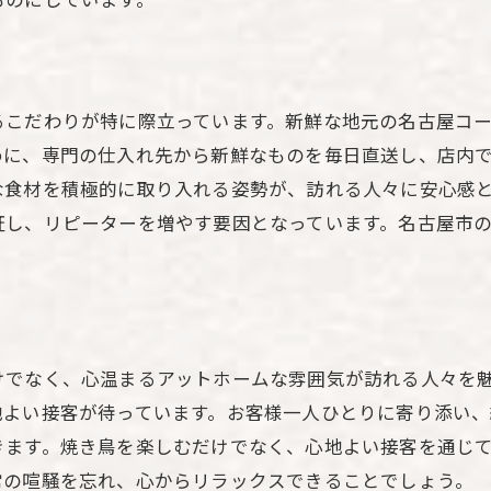
写真映えする店内と料理の魅力
焼き鳥を通じて知る名古屋の魅力
地元の味を堪能名古屋市の有名店で焼き鳥を楽しむ
るこだわりが特に際立っています。新鮮な地元の名古屋コ
地元民も通う隠れた名店の紹介
めに、専門の仕入れ先から新鮮なものを毎日直送し、店内
地元の食材を使った季節の焼き鳥
な食材を積極的に取り入れる姿勢が、訪れる人々に安心感
地域のイベントと連携した特別メニュー
証し、リピーターを増やす要因となっています。名古屋市
名古屋らしさを感じる店内の雰囲気
家族で楽しむ焼き鳥ディナーの提案
地元の食文化を学びながら楽しむ
名古屋コーチン使用の焼き鳥有名店が人気の理由
けでなく、心温まるアットホームな雰囲気が訪れる人々を
名古屋コーチンの美味しさの秘密
地よい接客が待っています。お客様一人ひとりに寄り添い
限られた店舗でしか味わえない特権
きます。焼き鳥を楽しむだけでなく、心地よい接客を通じ
肉質の違いを楽しむ部位別おすすめ
常の喧騒を忘れ、心からリラックスできることでしょう。