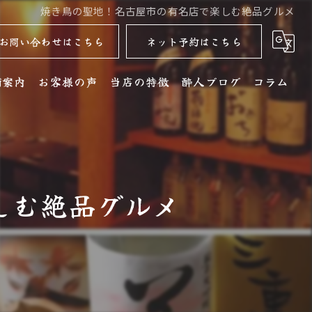
焼き鳥の聖地！名古屋市の有名店で楽しむ絶品グルメ
お問い合わせはこちら
ネット予約はこちら
舗案内
お客様の声
当店の特徴
酔人ブログ
コラム
舗詳細
名古屋コーチン
クセス
居酒屋
しむ絶品グルメ
銘酒
コース
ディナー
水炊き