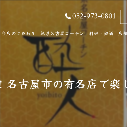
052-973-0801
当店のこだわり
純系名古屋コーチン
料理・銘酒
店
純系名古屋コーチンとは
コース料理
店
おしながき
ア
！名古屋市の有名店で楽
厳選銘酒・地元の
ワインリスト
その他ドリンク