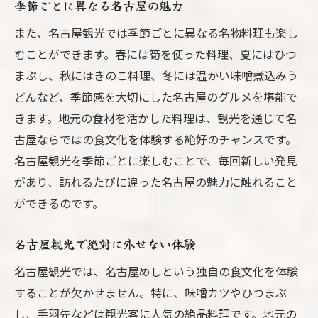
カフェで楽しむ名古屋のスイーツ
季節ごとに異なる名古屋の魅力
カフェ巡りで発見する名古屋の新トレンド
また、名古屋観光では季節ごとに異なる名物料理も楽し
隠れ家的カフェでのリラックスタイム
むことができます。春には筍を使った料理、夏にはひつ
名古屋めしを堪能する究極のグルメツアー
まぶし、秋にはきのこ料理、冬には温かい味噌煮込みう
どんなど、季節感を大切にした名古屋のグルメを堪能で
名古屋で絶対に食べるべき名物料理
きます。地元の食材を活かした料理は、観光を通じて名
地元の味を楽しむ名古屋めしツアー
古屋ならではの食文化を体験する絶好のチャンスです。
名古屋の食文化を探るグルメ旅
名古屋観光を季節ごとに楽しむことで、毎回新しい発見
名古屋めしの名店を訪れる
があり、訪れるたびに違った名古屋の魅力に触れること
旅行者に人気の名古屋の食スポット
ができるのです。
名古屋めしで思い出に残る食体験
名古屋観光の新定番スポットを完全攻略
名古屋観光で絶対に外せない体験
新たな観光スポットを巡る冒険
名古屋観光では、名古屋めしという独自の食文化を体験
名古屋観光で押さえておきたい場所
することが欠かせません。特に、味噌カツやひつまぶ
し、手羽先などは観光客に人気の絶品料理です。地元の
旅行者必見の新しい名古屋の風景