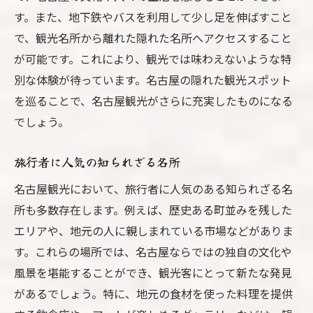
名古屋城から見る歴史と現代の融合
す。また、地下鉄やバスを利用して少し足を伸ばすこと
名古屋城の歴史的背景を学ぶ
で、観光名所から離れた隠れた名所へアクセスすること
が可能です。これにより、観光では味わえないような特
現代アートと融合した新たな名古屋城
別な体験が待っています。名古屋の隠れた観光スポット
名古屋城の周辺を散策する
を巡ることで、名古屋観光がさらに充実したものになる
名古屋城での特別なイベント情報
でしょう。
夜の名古屋城で体験するライトアップ
名古屋城の魅力を最大限に引き出す方法
旅行者に人気の知られざる名所
熱田神宮で体験する神秘的な名古屋観光
名古屋観光において、旅行者に人気のある知られざる名
熱田神宮の歴史とその重要性
所も多数存在します。例えば、歴史ある町並みを残した
神聖な儀式を見学するチャンス
エリアや、地元の人に親しまれている市場などがありま
熱田神宮周辺の自然と散策
す。これらの場所では、名古屋ならではの独自の文化や
風景を堪能することができ、観光客にとって新たな発見
地域の祭りと伝統を体験
があるでしょう。特に、地元の食材を使った料理を提供
熱田神宮で心を浄化する旅