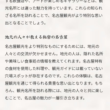
する飲食店や、アートが楽しめるギャラリーなどは、観
神社巡りで名古屋の文化を深く知る
光名所とは違った魅力を持っています。これらの知られ
最新ショッピングエリアで味わう名古屋の今
ざる名所を訪れることで、名古屋観光がより特別な思い
名古屋の最先端ファッションスポット
出となることでしょう。
地元ブランドと出会うショッピング体験
名古屋のショッピングモールでの一日
地元の人々が教える秘密の名古屋
ユニークな雑貨屋を巡る旅
名古屋観光をより特別なものにするためには、地元の
限定アイテムが揃う名古屋のセレクトショ
人々との交流が欠かせません。地元の人は、隠れた名所
ップ
や美味しい食事処の情報を教えてくれます。名古屋特有
の食材を使用した料理や、観光ガイドには載っていない
地域密着型の小さなブティックを探訪
穴場スポットが存在するのです。これらの体験は、名古
ユニークなカフェ巡りで名古屋の新常識を知る
屋観光を通じて得られる貴重な思い出となります。もち
地元で人気のカフェで過ごすひととき
ろん、観光名所を訪れる際には、地元の人々と共に楽し
名古屋の独自カフェ文化を体験
むことで、名古屋の魅力が一層引き立ちます。
アートと融合した新感覚カフェ