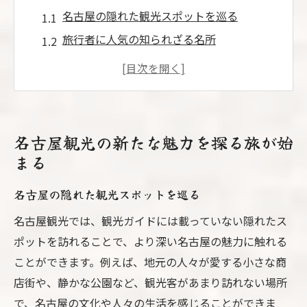
名古屋の隠れた観光スポットを巡る
旅行者に人気の知られざる名所
地元の人々が教える秘密の名古屋
季節ごとに異なる名古屋の魅力
名古屋観光で絶対に外せない体験
名古屋観光の新たなバケットリスト
名古屋観光の新たな魅力を探る旅が始
江南市で発見する隠れた歴史と文化の宝庫
まる
江南市の歴史を探る散策
名古屋の隠れた観光スポットを巡る
地域の文化が息づくスポット巡り
名古屋観光では、観光ガイドには載っていない隠れたス
江南市の伝統工芸を体験
ポットを訪れることで、より深い名古屋の魅力に触れる
地元ガイドが教える江南市の魅力
ことができます。例えば、地元の人々が愛する小さな商
江南市の歴史的建造物を訪れる
店街や、静かな公園など、観光客があまり訪れない場所
江南市で味わう伝統的な料理
で、名古屋の文化や人々の生活を感じることができま