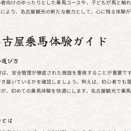
心者向けのゆったりとした乗馬コースや、子どもが馬と触
名古屋観光で馬と触れ合う体験が充実する理由
れにより、名古屋観光の新たな魅力として、心に残る体験が
名古屋観光で休日に過ごす乗馬体験の魅力とは
名古屋観光で馬とのふれあいが心に残る休日
名古屋観光で過ごす癒しの乗馬休日のすすめ
名古屋乗馬体験ガイド
名古屋観光と乗馬の組み合わせ方を解説
名古屋観光の合間に楽しむ乗馬体験プラン提案
の選び方
観光と乗馬を両立できる名古屋観光モデルコース
際は、安全管理が徹底された施設を重視することが重要で
名古屋観光と乗馬体験を組み合わせる方法とは
行き届いているかを確認しましょう。例えば、初心者でも
名古屋観光で乗馬体験を取り入れるタイミング
実が、初めての乗馬体験を快適にします。名古屋観光で乗
名古屋観光と乗馬体験の効率的な楽しみ方
名古屋観光で乗馬体験と観光地巡りを満喫
お得に楽しむ名古屋観光での乗馬体験術
由とは
名古屋観光で乗馬体験を安く楽しむコツを紹介