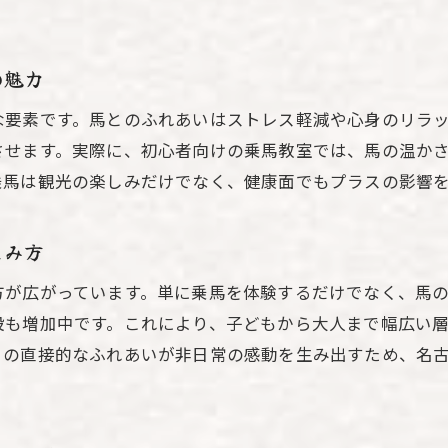
名古屋観光で安心して学べる乗馬レッスン内容
家族で楽しめる名古屋観光の乗馬プラン
の魅力
名古屋観光で家族に人気の乗馬体験プラン紹介
な要素です。馬とのふれあいはストレス軽減や心身のリラ
家族連れでも安心な名古屋観光の乗馬体験施設
させます。実際に、初心者向けの乗馬教室では、馬の温か
名古屋観光で子どもも楽しめる乗馬の魅力とは
乗馬は観光の楽しみだけでなく、健康面でもプラスの影響を
家族で満喫できる名古屋観光乗馬体験のコツ
名古屋観光で家族思い出を作る乗馬体験の魅力
しみ方
名古屋観光で家族全員が笑顔になれる乗馬体験
方が広がっています。単に乗馬を体験するだけでなく、馬
乗馬を通じて心癒やす名古屋観光の新提案
設も増加中です。これにより、子どもから大人まで幅広い
乗馬体験でリフレッシュする名古屋観光の魅力
との直接的なふれあいが非日常の感動を生み出すため、名
名古屋観光で乗馬による癒しの過ごし方とは
名古屋観光で非日常を感じる乗馬体験のすすめ