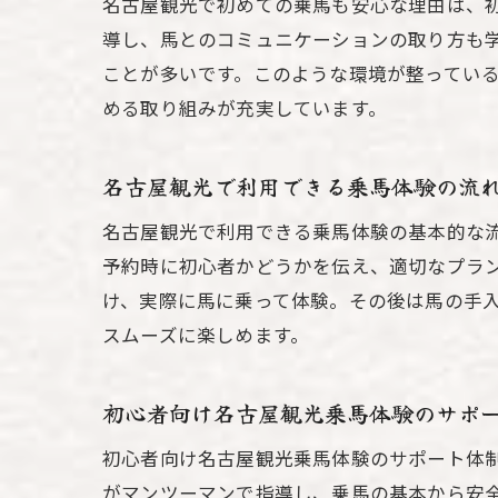
名古屋観光で初めての乗馬も安心な理由は、
導し、馬とのコミュニケーションの取り方も
ことが多いです。このような環境が整ってい
める取り組みが充実しています。
名古屋観光で利用できる乗馬体験の流
名古屋観光で利用できる乗馬体験の基本的な
予約時に初心者かどうかを伝え、適切なプラ
け、実際に馬に乗って体験。その後は馬の手
スムーズに楽しめます。
初心者向け名古屋観光乗馬体験のサポ
初心者向け名古屋観光乗馬体験のサポート体
がマンツーマンで指導し、乗馬の基本から安