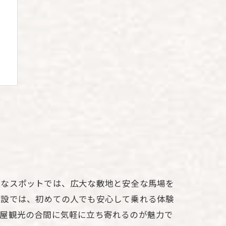
喫
的なスポットでは、広大な敷地と安全な馬場を
施設では、初めての人でも安心して乗れる体験
古屋観光の合間に気軽に立ち寄れるのが魅力で