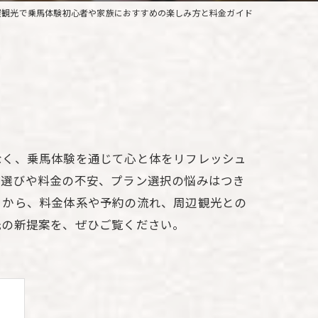
屋観光で乗馬体験初心者や家族におすすめの楽しみ方と料金ガイド
なく、乗馬体験を通じて心と体をリフレッシュ
設選びや料金の不安、プラン選択の悩みはつき
トから、料金体系や予約の流れ、周辺観光との
光の新提案を、ぜひご覧ください。