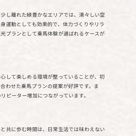
ら少し離れた緑豊かなエリアでは、清々しい空
全身運動としても効果的で、体力づくりやリラ
観光プランとして乗馬体験が選ばれるケースが
由
安心して楽しめる環境が整っていることが、初
に合わせた乗馬プランの提案が好評です。ま
のリピーター増加につながっています。
馬と共に歩む時間は、日常生活では味わえない