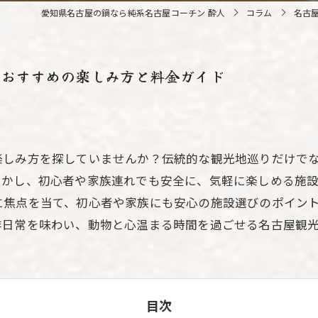
愛知県名古屋の鍋なら純系名古屋コーチン 酔人
コラム
名古
におすすめの楽しみ方と料金ガイド
楽しみ方を探していませんか？伝統的な観光地巡りだけで
しかし、初心者や家族連れでも安全に、気軽に楽しめる施
に焦点を当て、初心者や家族にも安心の施設選びのポイン
非日常を味わい、動物と心温まる時間を過ごせる名古屋観
目次