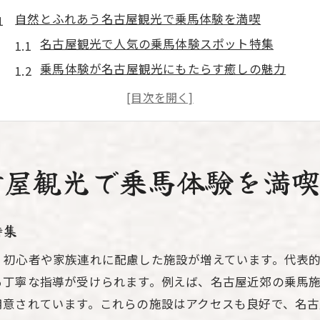
自然とふれあう名古屋観光で乗馬体験を満喫
名古屋観光で人気の乗馬体験スポット特集
乗馬体験が名古屋観光にもたらす癒しの魅力
名古屋で馬とふれあう観光の新しい楽しみ方
自然豊かな名古屋観光で乗馬が注目される理由
名古屋観光で馬とふれあう体験の満足度とは
名古屋観光の思い出に残る乗馬体験の魅力
古屋観光で乗馬体験を満
初心者でも安心の名古屋乗馬体験ガイド
名古屋観光で初心者に優しい乗馬体験の選び方
特集
名古屋観光で初めての乗馬も安心な理由とは
、初心者や家族連れに配慮した施設が増えています。代表
名古屋観光で利用できる乗馬体験の流れを解説
る丁寧な指導が受けられます。例えば、名古屋近郊の乗馬
初心者向け名古屋観光乗馬体験のサポート体制
用意されています。これらの施設はアクセスも良好で、名
名古屋観光で乗馬体験デビューする際のポイント