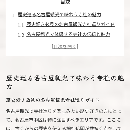
目次
歴史巡る名古屋観光で味わう寺社の魅力
歴史好き必見の名古屋観光寺社巡りガイド
名古屋観光で体感する寺社の伝統と魅力
パワースポットを歩く名古屋観光の楽しみ
方
有名寺社で知る名古屋観光の歴史文化
名古屋観光で出会うお寺と神社の魅力発見
歴史巡る名古屋観光で味わう寺社の魅
御朱印集めを楽しむ名古屋観光の休日
力
名古屋観光で御朱印巡りを満喫する方法
歴史好き必見の名古屋観光寺社巡りガイド
限定御朱印が人気の名古屋観光寺社紹介
名古屋観光で寺社巡りを楽しみたい歴史好きの方にとっ
名古屋観光で集めたい御朱印の魅力解説
て、名古屋市中区は特に注目すべきエリアです。ここに
御朱印巡り初心者に最適な名古屋観光ルー
は、古くからの歴史を伝える神社仏閣が数多く点在して