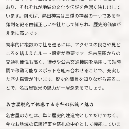
ト
おり、それぞれが地域の文化や伝説を色濃く映し出して
名古屋観光で出会う御朱印のデザイン比較
います。例えば、熱田神宮は三種の神器の一つである草
パワースポット探訪が叶う寺社巡りの旅路
薙剣を祀る由緒正しい神社として知られ、歴史的価値が
名古屋観光で行くべき人気パワースポット
非常に高いです。
特集
効率的に複数の寺社を巡るには、アクセスの良さや見ど
名古屋観光寺社で得られるご利益を徹底解
ころを踏まえたルート設定が重要です。名古屋駅からの
説
交通利便性も高く、徒歩や公共交通機関を活用して短時
パワースポット巡りを楽しむ名古屋観光の
間で移動可能なスポットを組み合わせることで、充実し
極意
た歴史探索が叶います。歴史的背景を知りながら巡るこ
名古屋観光でパワースポットとの出会い体
とで、名古屋観光の魅力が一層深まるでしょう。
験
お寺と神社のパワースポットを名古屋観光
名古屋観光で体感する寺社の伝統と魅力
で堪能
名古屋の寺社は、単に歴史的建造物としてだけでなく、
寺社の御利益を体感する名古屋観光ルート
今なお地域の伝統行事や祭礼の中心として機能していま