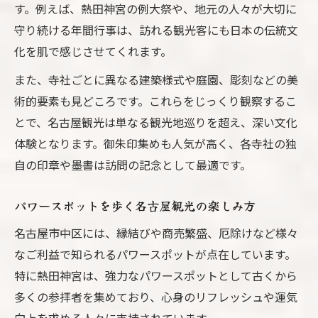
名古屋観光で叶えるご利益巡りのコツ
す。例えば、熱田神宮の例大祭や、地元の人々が大切に
守り続ける年間行事は、訪れる観光客にも日本の伝統文
名古屋観光おすすめご利益ルートの選び方
化を肌で感じさせてくれます。
寺社ごとに違う名古屋観光の御利益体験
名古屋観光で願いを叶える参拝ルート紹介
また、寺社ごとに異なる建築様式や庭園、彫刻などの美
術的要素も見どころです。これらをじっくり観察するこ
縁結びや金運に効く名古屋観光寺社特集
とで、名古屋観光は単なる観光地巡りを超え、深い文化
名古屋観光初心者も安心な寺社散策のすすめ
体験となります。御朱印集めも人気が高く、各寺社の独
初めての名古屋観光寺社巡り完全ガイド
自の印章や墨書は訪問の記念として最適です。
名古屋観光初心者におすすめの寺社散策術
名古屋観光で失敗しない寺社選びのコツ
パワースポットを歩く名古屋観光の楽しみ方
寺社巡り初心者も安心の名古屋観光ルート
名古屋市中区には、縁結びや商売繁盛、厄除けなど様々
名古屋観光で気軽に寺社を楽しむ方法
なご利益で知られるパワースポットが点在しています。
限定御朱印や伝説に出会う観光体験を提案
特に熱田神宮は、強力なパワースポットとして古くから
名古屋観光で限定御朱印を手に入れるコツ
多くの参拝者を集めており、心身のリフレッシュや運気