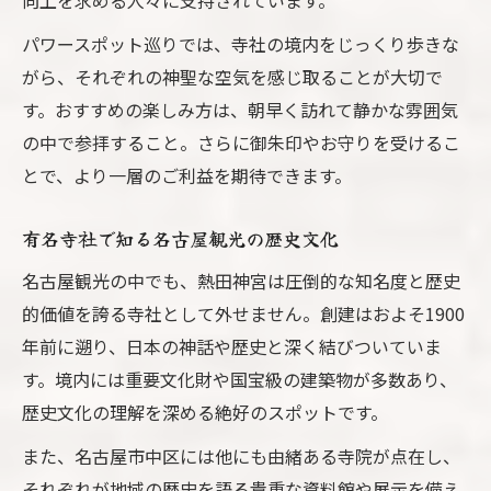
向上を求める人々に支持されています。
伝説に彩られた寺社を巡る名古屋観光の魅
力
パワースポット巡りでは、寺社の境内をじっくり歩きな
名古屋観光で話題の限定御朱印スポット紹
がら、それぞれの神聖な空気を感じ取ることが大切で
介
す。おすすめの楽しみ方は、朝早く訪れて静かな雰囲気
の中で参拝すること。さらに御朱印やお守りを受けるこ
伝説や歴史を感じる名古屋観光寺社体験
とで、より一層のご利益を期待できます。
名古屋観光で伝説のパワースポット探訪
有名寺社で知る名古屋観光の歴史文化
名古屋観光の中でも、熱田神宮は圧倒的な知名度と歴史
的価値を誇る寺社として外せません。創建はおよそ1900
年前に遡り、日本の神話や歴史と深く結びついていま
す。境内には重要文化財や国宝級の建築物が多数あり、
歴史文化の理解を深める絶好のスポットです。
また、名古屋市中区には他にも由緒ある寺院が点在し、
それぞれが地域の歴史を語る貴重な資料館や展示を備え