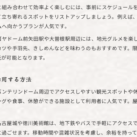
と組み合わせて効率よく楽しむには、事前にスケジュール
て立ち寄れるスポットをリストアップしましょう。例えば
ムへ向かうプランが人気です。
ゴヤドーム前矢田駅や大曽根駅周辺には、地元グルメを楽
カツや手羽先、きしめんなどを味わうのもおすすめです。
光が可能となります。
活用する方法
バンテリンドーム周辺でアクセスしやすい観光スポットや
ングや食事、休憩ができる施設として利用者に人気です。
名古屋城や徳川美術館は、地下鉄やバスで手軽にアクセス
に過ごせます。移動時間や混雑状況を考慮し、余裕を持っ