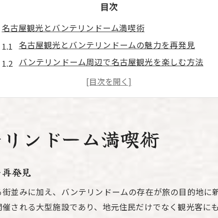
目次
名古屋観光とバンテリンドーム満喫術
名古屋観光とバンテリンドームの魅力を再発見
バンテリンドーム周辺で名古屋観光を楽しむ方法
名古屋観光初心者が押さえたいドーム活用術
バンテリンドームイベントと名古屋観光の組み合わ
名古屋観光効率化のためのドーム周辺情報
イベント前後に楽しむ名古屋の過ごし方
テリンドーム満喫術
イベント前後の名古屋観光おすすめプラン
名古屋観光でイベント待ち時間を有効活用する方法
を再発見
名古屋観光とイベント前後の楽しい過ごし方特集
る街並みに加え、バンテリンドームの存在が旅の目的地に
バンテリンドーム利用時の名古屋観光活用術
開催される大型施設であり、地元住民だけでなく観光客に
名古屋観光とイベントタイムのスケジュール例