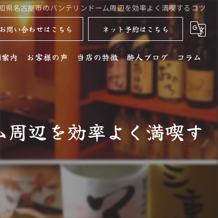
知県名古屋市のバンテリンドーム周辺を効率よく満喫するコツ
お問い合わせはこちら
ネット予約はこちら
舗案内
お客様の声
当店の特徴
酔人ブログ
コラム
舗詳細
名古屋コーチン
クセス
居酒屋
ム周辺を効率よく満喫す
銘酒
コース
ディナー
水炊き