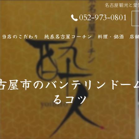
名古屋観光と愛
052-973-0801
当店のこだわり
純系名古屋コーチン
料理・銘酒
店
純系名古屋コーチンとは
コース料理
店
おしながき
ア
古屋市のバンテリンドー
厳選銘酒・地元の
るコツ
ワインリスト
その他ドリンク