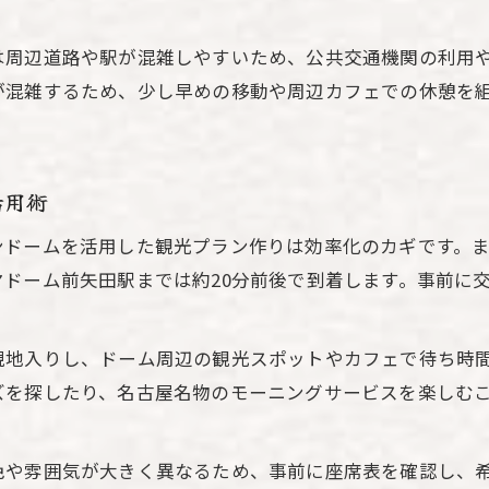
気になる名古屋観光の王道スポット案内
名古屋観光で外せない王道スポット紹介
は周辺道路や駅が混雑しやすいため、公共交通機関の利用
名古屋観光とドーム周辺スポットの選び方
が混雑するため、少し早めの移動や周辺カフェでの休憩を
名古屋観光初心者に人気の必見スポット
ドーム近くで楽しむ名古屋観光定番スポット
名古屋観光で訪れたい注目スポット徹底ガイド
活用術
時間を有効活用する名古屋観光の極意
ンドームを活用した観光プラン作りは効率化のカギです。
名古屋観光で時間を有効活用する秘訣
ドーム前矢田駅までは約20分前後で到着します。事前に交
バンテリンドーム利用者向け名古屋観光時短術
名古屋観光と効率重視のプランニング方法
現地入りし、ドーム周辺の観光スポットやカフェで待ち時
イベント前後の名古屋観光タイムマネジメント
ズを探したり、名古屋名物のモーニングサービスを楽しむ
名古屋観光とドーム利用時の賢い時間配分
色や雰囲気が大きく異なるため、事前に座席表を確認し、