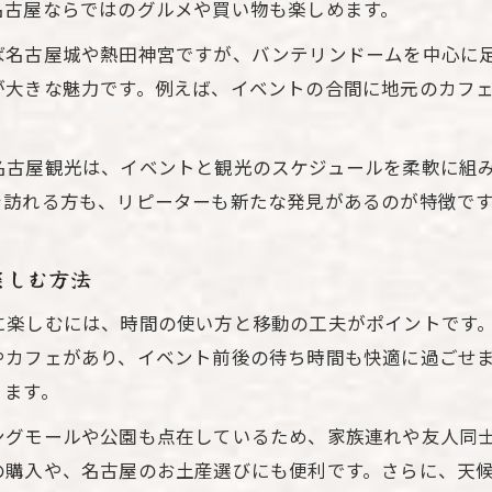
名古屋ならではのグルメや買い物も楽しめます。
ドーム周辺で見つける癒しのカフェ時間
ば名古屋城や熱田神宮ですが、バンテリンドームを中心に
名古屋観光とドーム周辺カフェで癒し体験
が大きな魅力です。例えば、イベントの合間に地元のカフ
バンテリンドーム近くの名古屋観光的カフェ巡り
。
名古屋観光中に立ち寄るドーム周辺カフェの魅力
名古屋観光は、イベントと観光のスケジュールを柔軟に組
イベント待機中に楽しみたい名古屋のカフェ案内
を訪れる方も、リピーターも新たな発見があるのが特徴で
名古屋観光とドームでくつろげるカフェ選び
名古屋駅からバンテリンドーム迷わず移動
楽しむ方法
名古屋観光を快適にするバンテリンドームへの行き
に楽しむには、時間の使い方と移動の工夫がポイントです
名古屋駅からバンテリンドームまでの移動ポイント
やカフェがあり、イベント前後の待ち時間も快適に過ごせ
名古屋観光に役立つドーム最寄り駅情報
ります。
バンテリンドームアクセスで名古屋観光が充実
ングモールや公園も点在しているため、家族連れや友人同
名古屋観光とドーム移動を楽にするコツ
の購入や、名古屋のお土産選びにも便利です。さらに、天