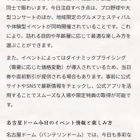
し
同士で賑わいます。今日注目すべき点は、プロ野球や大
バンテリンドームイベント明日のおすすめ
型コンサートのほか、地域限定のグルメフェスティバル
内容
や体験型イベントが同時開催されていることです。これ
明日開催予定イベントの楽しみ方紹介
により、訪れる目的や年齢層に応じて最適な楽しみ方を
選ぶことができます。
愛知県バンテリンドーム注目催し最新トレ
ンド
また、イベントによってはダイナミックプライシング
イベント明日行くなら知っておきたいポイ
（需要に応じた価格変動）が導入されているため、当日
ント
券や直前割引が提供される場合もあります。事前に公式
サイトやSNSで最新情報をチェックし、公式アプリを活
明日行く人必見のイベント参加術まとめ
用することでスムーズな入場や限定特典の取得が可能で
イベント日程が気になる方へドーム活用ガイド
す。
バンテリンドーム日程検索とイベント選び
のコツ
名古屋ドーム今日のイベント情報と楽しみ方
イベント予定を効率よく把握する方法
名古屋ドーム（バンテリンドーム）では、今日も多彩な
バンテリンドームイベント日程の見方徹底