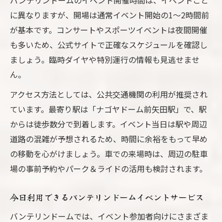
バンテリンドームのイベント開催時間は、イベントごと
御家族や友人と楽しむバンテリンドームのお得
に異なりますが、開場は通常イベント開始の1～2時間前
体験
が基本です。コンサートやスポーツイベントは夜間開催
バンテリンドームイベント家族向けお得情
も多いため、公式サイトで正確なスケジュールを確認し
報まとめ
ましょう。臨時ダイヤや特別運行の情報も見逃せませ
友人と楽しむイベント参加プランの作り方
ん。
グループでお得にイベントを楽しむ方法
アクセス方法としては、公共交通機関の利用が推奨され
バンテリンドームイベント共有体験のすす
ています。最寄り駅は「ナゴヤドーム前矢田駅」で、駅
め
からは徒歩数分で到着します。イベント当日は駅や周辺
家族や仲間と盛り上がるイベント情報特集
道路の混雑が予想されるため、時間に余裕をもって早め
イベント予定と座席選びを徹底解説
の移動を心がけましょう。車での来場時は、周辺の駐車
バンテリンドームイベント座席の選び方と
場の事前予約やパーク＆ライドの活用も検討されます。
注意点
イベント予定別おすすめ座席エリアガイド
今日利用できるバンテリンドームイベントサービス
バンテリンドーム座席表活用で快適イベン
バンテリンドームでは、イベント参加者向けにさまざま