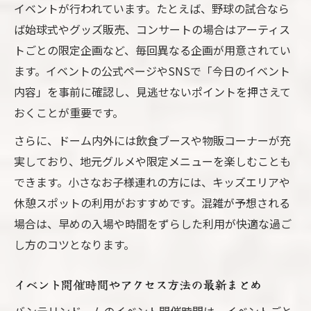
イベントが行われています。たとえば、野球の試合なら
解説
ば始球式やグッズ販売、コンサートの場合はアーティス
ナゴヤドームイベント予定の最新確認手順
トごとの限定企画など、毎回異なる企画が用意されてい
イベント日程を活用した賢い参加プラン例
ます。イベントの公式ページやSNSで「今日のイベント
バンテリンドームで充実の一日を過ごすコツ
内容」を事前に確認し、見逃せないポイントを押さえて
バンテリンドームイベント満喫のための過
おくことが重要です。
ごし方
さらに、ドーム内外には飲食ブースや物販コーナーが充
イベント当日のおすすめタイムスケジュー
実しており、地元グルメや限定メニューを楽しむことも
ル
できます。小さなお子様連れの方には、キッズエリアや
快適にイベントを楽しむための準備ポイン
休憩スポットの利用がおすすめです。混雑が予想される
ト
場合は、早めの入場や時間をずらした利用が快適な過ご
バンテリンドームイベント体験談と裏ワザ
し方のコツとなります。
紹介
イベント開催時間やアクセス方法の最新まとめ
イベント参加をより充実させる便利情報