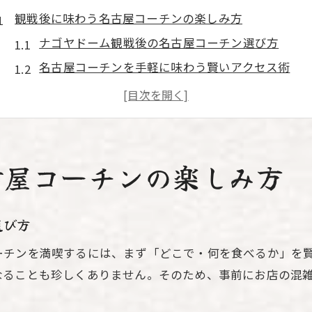
観戦後に味わう名古屋コーチンの楽しみ方
ナゴヤドーム観戦後の名古屋コーチン選び方
名古屋コーチンを手軽に味わう賢いアクセス術
観戦余韻を深める名古屋コーチンコースの魅力
名古屋駅から名古屋コーチン店までの便利な移動
名古屋コーチン安い店を見極める活用ポイント
愛知県で堪能する名古屋コーチンの極意
古屋コーチンの楽しみ方
愛知県で味わう名古屋コーチンの本格ステーキ体
名古屋コーチンを健康志向で楽しむポイント解説
選び方
名古屋コーチンランチで感じる地元の美味しさ
ーチンを満喫するには、まず「どこで・何を食べるか」を
仕入れの知識で賢く選ぶ名古屋コーチン肉屋活用
なることも珍しくありません。そのため、事前にお店の混
名古屋コーチンコース料理の奥深い楽しみ方
ナゴヤドーム帰りの名古屋コーチン体験ガイド