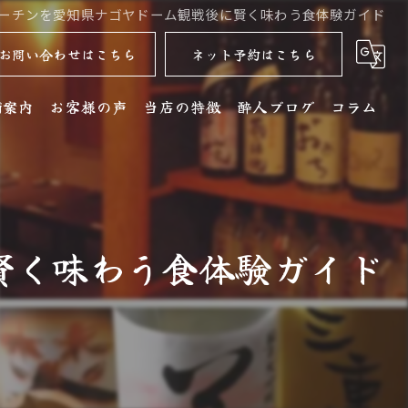
ーチンを愛知県ナゴヤドーム観戦後に賢く味わう食体験ガイド
お問い合わせはこちら
ネット予約はこちら
舗案内
お客様の声
当店の特徴
酔人ブログ
コラム
舗詳細
名古屋コーチン
クセス
居酒屋
賢く味わう食体験ガイド
銘酒
コース
ディナー
水炊き