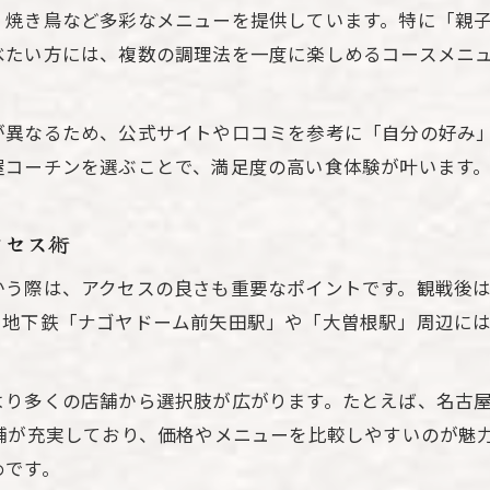
、焼き鳥など多彩なメニューを提供しています。特に「親
名古屋コーチンを味わうおすすめルート紹介
べたい方には、複数の調理法を一度に楽しめるコースメニ
名古屋駅から名古屋コーチン店へのアクセス術
ナゴヤドーム周辺で名古屋コーチンランチを堪能
が異なるため、公式サイトや口コミを参考に「自分の好み
名古屋コーチンの仕入れ先を選ぶ際の注意点
屋コーチンを選ぶことで、満足度の高い食体験が叶います
肉屋活用でコスパ良く名古屋コーチンを楽しむ
名古屋コーチンの魅力を深堀り健康志向で味わう
クセス術
名古屋コーチンの歴史と栄養価を徹底解説
かう際は、アクセスの良さも重要なポイントです。観戦後
健康志向に最適な名古屋コーチン卵の選び方
。地下鉄「ナゴヤドーム前矢田駅」や「大曽根駅」周辺に
名古屋コーチン肉質の特徴と美味しい調理法
伝統と現代が融合する名古屋コーチン料理体験
より多くの店舗から選択肢が広がります。たとえば、名古屋
名古屋コーチンを使ったヘルシーメニュー提案
舗が充実しており、価格やメニューを比較しやすいのが魅
賢く予約する名古屋コーチン満喫術を解説
めです。