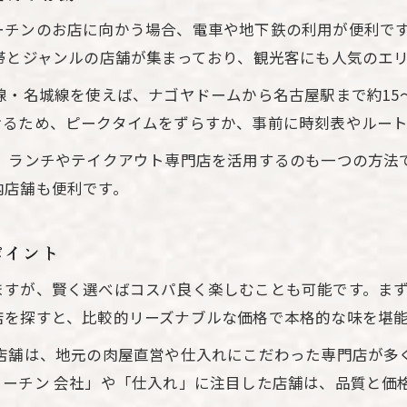
ーチンのお店に向かう場合、電車や地下鉄の利用が便利です
帯とジャンルの店舗が集まっており、観光客にも人気のエ
線・名城線を使えば、ナゴヤドームから名古屋駅まで約15
けるため、ピークタイムをずらすか、事前に時刻表やルー
い」ランチやテイクアウト専門店を活用するのも一つの方法
内店舗も便利です。
ポイント
ますが、賢く選べばコスパ良く楽しむことも可能です。ま
店を探すと、比較的リーズナブルな価格で本格的な味を堪
る店舗は、地元の肉屋直営や仕入れにこだわった専門店が多
ーチン 会社」や「仕入れ」に注目した店舗は、品質と価