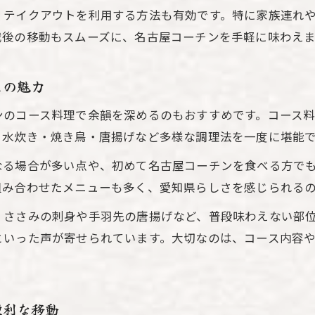
名古屋コーチン予約時に押さえるべきポイント
、テイクアウトを利用する方法も有効です。特に家族連れ
コース料理で味わう名古屋コーチンの満足体験
戦後の移動もスムーズに、名古屋コーチンを手軽に味わえま
名古屋コーチンランチをお得に楽しむコツ
アクセス便利な名古屋コーチン専門店の選び方
スの魅力
名古屋コーチンの予約はいつが狙い目か徹底解説
ンのコース料理で余韻を深めるのもおすすめです。コース
伝統ある名古屋コーチンの味と歴史を知る
、水炊き・焼き鳥・唐揚げなど多様な調理法を一度に堪能
名古屋コーチンの伝統が生んだ奥深い味わい
なる場合が多い点や、初めて名古屋コーチンを食べる方で
愛知県が誇る名古屋コーチンの誕生物語
組み合わせたメニューも多く、愛知県らしさを感じられる
なぜ名古屋コーチンは高級地鶏と呼ばれるのか
、ささみの刺身や手羽先の唐揚げなど、普段味わえない部
名古屋コーチン卵の価値と人気の理由を解説
といった声が寄せられています。大切なのは、コース内容
名古屋コーチンの歴史から読み解く食文化の魅力
便利な移動