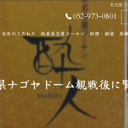
名古屋コ
052-973-0801
当店のこだわり
純系名古屋コーチン
料理・銘酒
店
純系名古屋コーチンとは
コース料理
店
おしながき
ア
県ナゴヤドーム観戦後に
厳選銘酒・地元の
ワインリスト
その他ドリンク