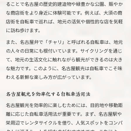
ることで名古屋の歴史的建造物や緑豊かな公園、賑やか
自転車移動が変える名古屋観光の楽しみ方
な商店街をより身近に体験可能です。例えば、大須の商
気軽に始める名古屋観光とチャリ体験
店街を自転車で巡れば、地元の活気や個性的な店を気軽
名古屋観光を自由に楽しむチャリの活用術
に訪ね歩けます。
サイクリングで広がる名古屋観光の可能性
また、名古屋弁で「チャリ」と呼ばれる自転車は、地元
名古屋観光に役立つレンタサイクル活用術
の人々の日常にも根付いています。サイクリングを通じ
名古屋観光を支えるレンタル自転車の選び
て、地元の生活文化に触れながら観光ができるのは大き
方
な魅力です。このように、名古屋観光は自転車でこそ味
レンタサイクルで広がる名古屋観光の自由
わえる新鮮な楽しみ方が広がっています。
度
名古屋観光で便利なレンタサイクルの活用
名古屋観光を効率化する自転車活用法
法
名古屋観光を効率的に楽しむためには、目的地や移動距
名古屋観光初心者必見のレンタルサイクル
離に応じた自転車活用法が重要です。まず、名古屋駅や
情報
栄周辺でレンタサイクルを借り、人気スポットをコンパ
サイクリングで使える名古屋のレンタサイ