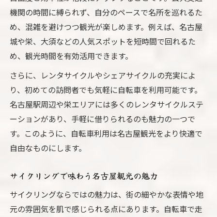
機関の時間に縛られず、自分のペースで名所を巡れるた
名古屋観光の途中で楽しむ地元雑学紹介
め、混雑を避けつつ観光が楽しめます。例えば、名古屋
サイクリング中に遭遇する名古屋弁の魅力
城や栄、大須などの人気スポットを短時間で回れるた
効率重視の名古屋サイクリングルート案内
め、観光時間を有効活用できます。
名古屋観光に最適なサイクリングコース選
さらに、レンタサイクルやシェアサイクルの充実によ
び
り、初めての訪問者でも気軽に自転車を利用可能です。
効率的に巡る名古屋観光おすすめルート
名古屋駅周辺や栄エリアには多くのレンタサイクルステ
名古屋観光スポットを自転車で回る方法
ーションがあり、手軽に借りられるのも魅力の一つで
サイクリングロード活用で名古屋観光を満
す。このように、自転車利用は名古屋観光をより快適で
喫
自由なものにします。
名古屋観光ルートを自転車でアレンジしよ
う
サイクリングで味わう名古屋観光の魅力
チャリ利用で楽しむ観光の魅力とは
サイクリングならではの魅力は、街の細やかな表情や地
名古屋観光でチャリ利用が人気な理由とは
元の雰囲気を肌で感じられる点にあります。自転車で走