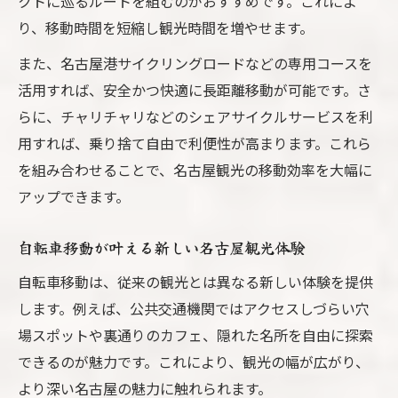
クトに巡るルートを組むのがおすすめです。これによ
クル事情
り、移動時間を短縮し観光時間を増やせます。
地元目線で味わう名古屋観光サイクル旅
また、名古屋港サイクリングロードなどの専用コースを
名古屋観光を地元流に楽しむサイクル旅の
活用すれば、安全かつ快適に長距離移動が可能です。さ
コツ
らに、チャリチャリなどのシェアサイクルサービスを利
自転車で巡る名古屋観光のリアルな魅力
用すれば、乗り捨て自由で利便性が高まります。これら
地元ならではの名古屋観光サイクリング体
を組み合わせることで、名古屋観光の移動効率を大幅に
験
アップできます。
サイクリングが導く名古屋観光の新発見
自転車移動が叶える新しい名古屋観光体験
名古屋観光を深く味わう地元サイクリング
事情
自転車移動は、従来の観光とは異なる新しい体験を提供
します。例えば、公共交通機関ではアクセスしづらい穴
場スポットや裏通りのカフェ、隠れた名所を自由に探索
できるのが魅力です。これにより、観光の幅が広がり、
より深い名古屋の魅力に触れられます。