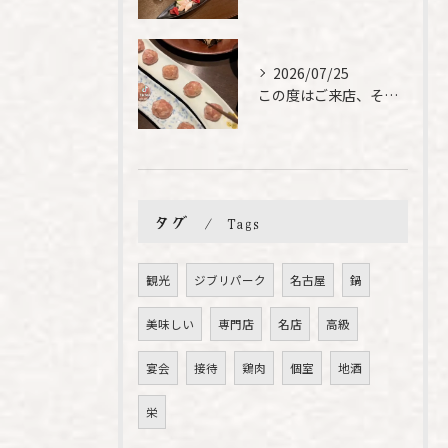
2026/07/25
この度はご来店、そして素敵なご紹介誠にありがとうございます✨...
タグ
Tags
観光
ジブリパーク
名古屋
鍋
美味しい
専門店
名店
高級
宴会
接待
鶏肉
個室
地酒
栄