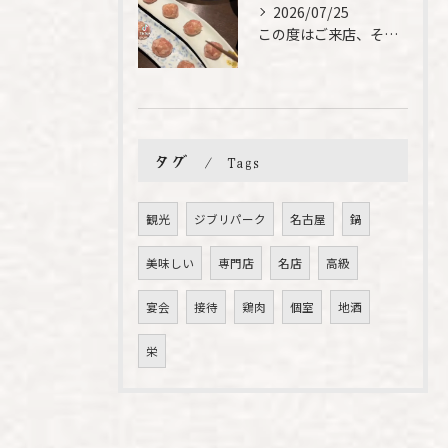
2026/07/25
この度はご来店、そして素敵なご紹介誠にありがとうございます✨...
タグ
Tags
観光
ジブリパーク
名古屋
鍋
美味しい
専門店
名店
高級
宴会
接待
鶏肉
個室
地酒
栄