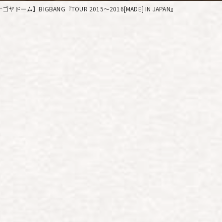
ゴヤドーム】BIGBANG『TOUR 2015～2016[MADE] IN JAPAN』