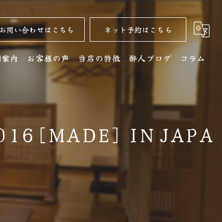
お問い合わせはこちら
ネット予約はこちら
舗案内
お客様の声
当店の特徴
酔人ブログ
コラム
舗詳細
名古屋コーチン
クセス
居酒屋
6[MADE] IN JAPA
銘酒
コース
ディナー
水炊き