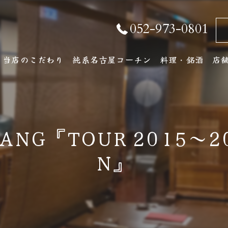
052-973-0801
当店のこだわり
純系名古屋コーチン
料理・銘酒
店
純系名古屋コーチンとは
コース料理
店
おしながき
ア
G『TOUR 2015～201
厳選銘酒・地元の
N』
ワインリスト
その他ドリンク