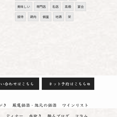
美味しい
専門店
名店
高級
宴会
接待
鶏肉
個室
地酒
栄
問い合わせはこちら
ネット予約はこちら
がき
厳選銘酒・地元の銘酒
ワインリスト
ス
ディナー
水炊き
酔人ブログ
コラム