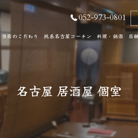
052-973-0801
当店のこだわり
純系名古屋コーチン
料理・銘酒
店
純系名古屋コーチンとは
コース料理
店
おしながき
ア
名古屋 居酒屋 個室
厳選銘酒・地元の
ワインリスト
その他ドリンク