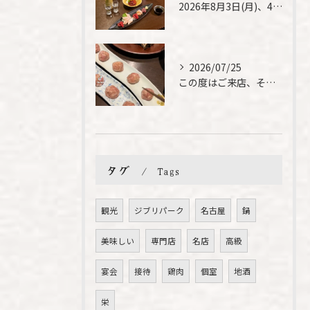
2026年8月3日(月)、4日(火)は、臨時休業させて頂きま...
2026/07/25
この度はご来店、そして素敵なご紹介誠にありがとうございます✨...
タグ
Tags
観光
ジブリパーク
名古屋
鍋
美味しい
専門店
名店
高級
宴会
接待
鶏肉
個室
地酒
栄