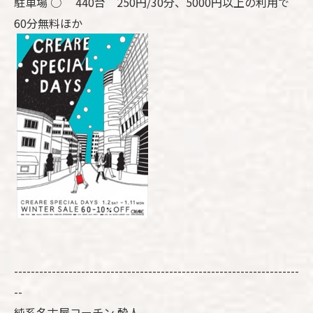
駐車場 ○ 440台 250円/30分、5000円以上の利用で
60分無料ほか
--------------------------------------------------------------------
--
純系名古屋コーチン 酔人