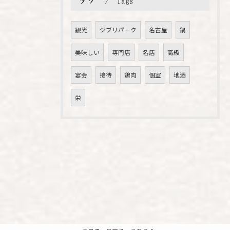
Tags
観光
ジブリパーク
名古屋
鍋
美味しい
専門店
名店
高級
宴会
接待
鶏肉
個室
地酒
栄