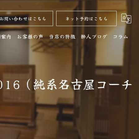
お問い合わせはこちら
ネット予約はこちら
舗案内
お客様の声
当店の特徴
酔人ブログ
コラム
舗詳細
名古屋コーチン
クセス
居酒屋
ク2016（純系名古屋コーチ
銘酒
コース
ディナー
水炊き