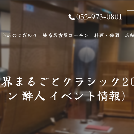
052-973-0801
当店のこだわり
純系名古屋コーチン
料理・銘酒
店
純系名古屋コーチンとは
コース料理
店
おしながき
ア
TS 世界まるごとクラシッ
厳選銘酒・地元の
ン 酔人 イベント情報)
ワインリスト
その他ドリンク