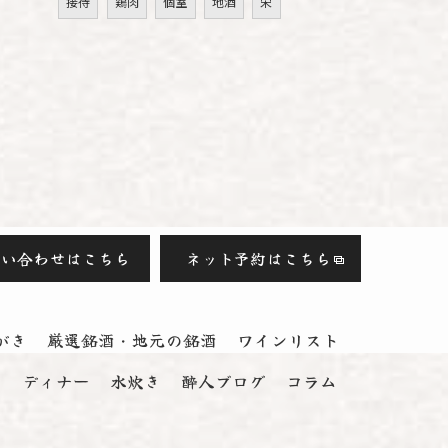
接待
鶏肉
個室
地酒
栄
問い合わせはこちら
ネット予約はこちら
がき
厳選銘酒・地元の銘酒
ワインリスト
ス
ディナー
水炊き
酔人ブログ
コラム