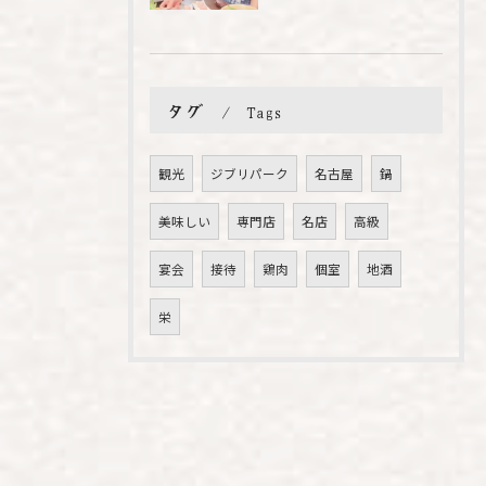
タグ
Tags
観光
ジブリパーク
名古屋
鍋
美味しい
専門店
名店
高級
宴会
接待
鶏肉
個室
地酒
栄