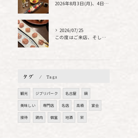
2026年8月3日(月)、4日(火)は、臨時休業させて頂きま...
2026/07/25
この度はご来店、そして素敵なご紹介誠にありがとうございます✨...
タグ
Tags
観光
ジブリパーク
名古屋
鍋
美味しい
専門店
名店
高級
宴会
接待
鶏肉
個室
地酒
栄