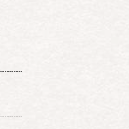
-------------
-------------