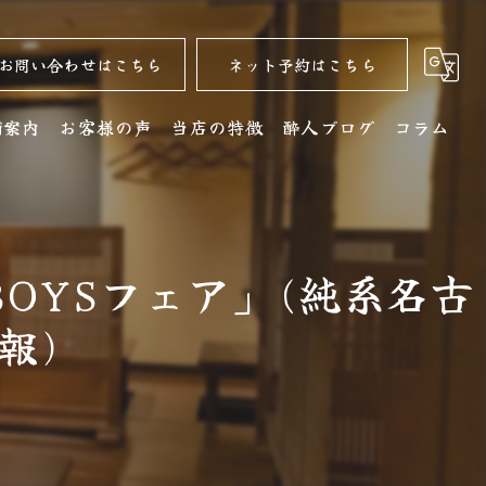
お問い合わせはこちら
ネット予約はこちら
舗案内
お客様の声
当店の特徴
酔人ブログ
コラム
舗詳細
名古屋コーチン
クセス
居酒屋
洋楽BOYSフェア」(純系名古
銘酒
コース
報)
ディナー
水炊き