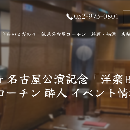
052-973-0801
当店のこだわり
純系名古屋コーチン
料理・銘酒
店
純系名古屋コーチンとは
コース料理
店
おしながき
ア
ummer 名古屋公演記念「
厳選銘酒・地元の
コーチン 酔人 イベント情
ワインリスト
その他ドリンク