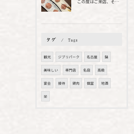
この度はご来店、そして素敵なご紹介誠にありがとうございます✨...
タグ
Tags
観光
ジブリパーク
名古屋
鍋
美味しい
専門店
名店
高級
宴会
接待
鶏肉
個室
地酒
栄