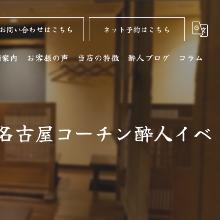
お問い合わせはこちら
ネット予約はこちら
舗案内
お客様の声
当店の特徴
酔人ブログ
コラム
舗詳細
名古屋コーチン
クセス
居酒屋
系名古屋コーチン酔人イベ
銘酒
コース
ディナー
水炊き