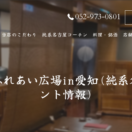
052-973-0801
当店のこだわり
純系名古屋コーチン
料理・銘酒
店
純系名古屋コーチンとは
コース料理
店
おしながき
ア
れあい広場in愛知(純
厳選銘酒・地元の
ント情報)
ワインリスト
その他ドリンク