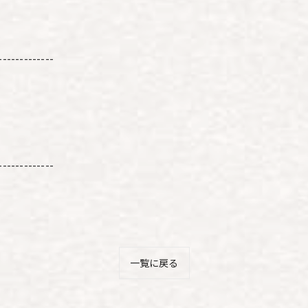
-------------
-------------
一覧に戻る