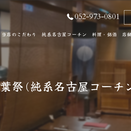
052-973-0801
当店のこだわり
純系名古屋コーチン
料理・銘酒
店
純系名古屋コーチンとは
コース料理
店
おしながき
ア
葉祭(純系名古屋コーチ
厳選銘酒・地元の
ワインリスト
その他ドリンク