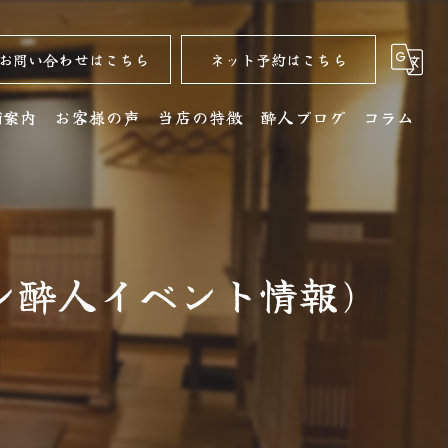
お問い合わせはこちら
ネット予約はこちら
舗案内
お客様の声
当店の特徴
酔人ブログ
コラム
舗詳細
名古屋コーチン
クセス
居酒屋
ン酔人イベント情報)
銘酒
コース
ディナー
水炊き