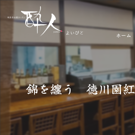
ホーム
錦を纏う 徳川園紅