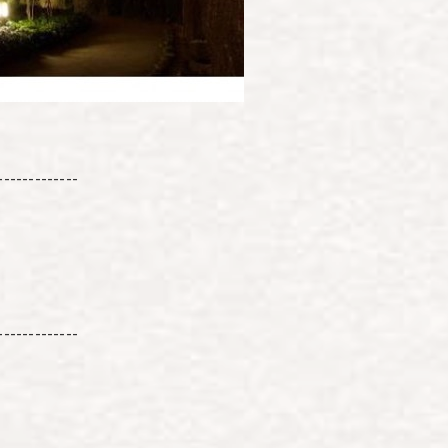
-------------
-------------