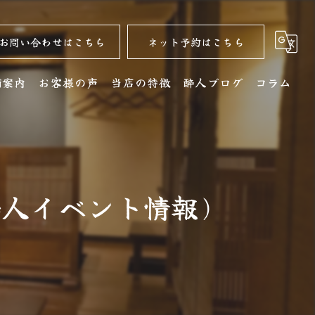
お問い合わせはこちら
ネット予約はこちら
舗案内
お客様の声
当店の特徴
酔人ブログ
コラム
舗詳細
名古屋コーチン
クセス
居酒屋
酔人イベント情報)
銘酒
コース
ディナー
水炊き