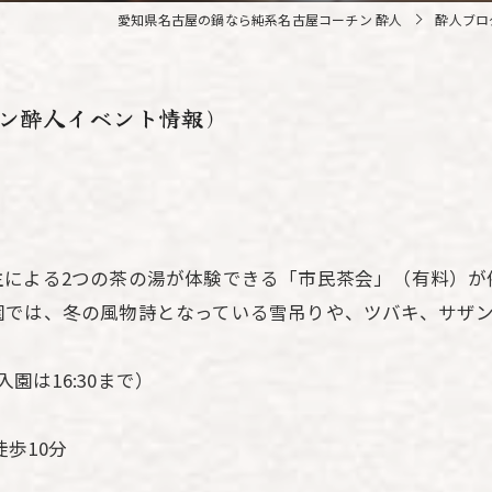
愛知県名古屋の鍋なら純系名古屋コーチン 酔人
酔人ブロ
チン酔人イベント情報)
による2つの茶の湯が体験できる「市民茶会」（有料）が
園では、冬の風物詩となっている雪吊りや、ツバキ、サザ
（入園は16:30まで）
歩10分