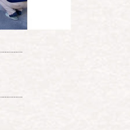
-------------
-------------