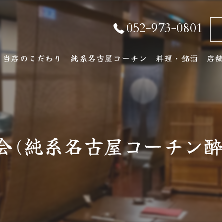
052-973-0801
当店のこだわり
純系名古屋コーチン
料理・銘酒
店
純系名古屋コーチンとは
コース料理
店
おしながき
ア
会(純系名古屋コーチン
厳選銘酒・地元の
ワインリスト
その他ドリンク