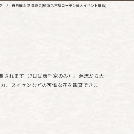
グ
白鳥庭園 新春茶会(純系名古屋コーチン酔人イベント情報)
催されます（7日は表千家のみ）。源流から大
ンカ、スイセンなどの可憐な花を観賞できま