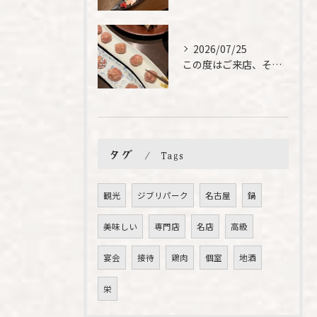
2026/07/25
この度はご来店、そして素敵なご紹介誠にありがとうございます✨...
タグ
Tags
観光
ジブリパーク
名古屋
鍋
美味しい
専門店
名店
高級
宴会
接待
鶏肉
個室
地酒
栄