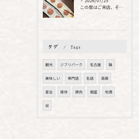
2026/07/25
この度はご来店、そして素敵なご紹介誠にありがとうございます✨...
タグ
Tags
観光
ジブリパーク
名古屋
鍋
美味しい
専門店
名店
高級
宴会
接待
鶏肉
個室
地酒
栄