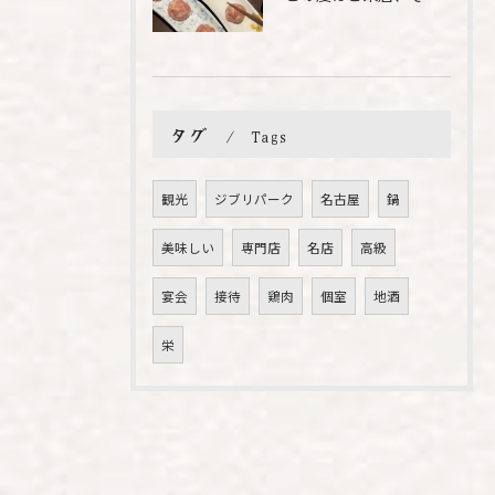
タグ
Tags
観光
ジブリパーク
名古屋
鍋
美味しい
専門店
名店
高級
宴会
接待
鶏肉
個室
地酒
栄