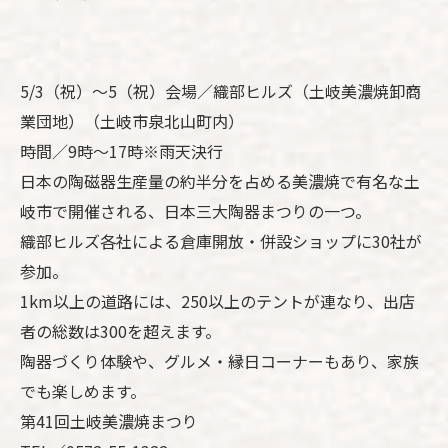
5/3（祝）～5（祝）会場／織部ヒルズ（土岐美濃焼卸商
業団地）（土岐市泉北山町内）
時間／9時～17時※雨天決行
日本の陶磁器生産量の約半分を占める美濃焼で有名な土
岐市で開催される、日本三大陶器まつりの一つ。
織部ヒルズ各社による倉庫開放・併設ショップに30社が
参加。
1km以上の道路には、250以上のテントが連なり、出店
者の総数は300を超えます。
陶器づくり体験や、グルメ・縁日コーナーもあり、家族
でも楽しめます。
第41回土岐美濃焼まつり