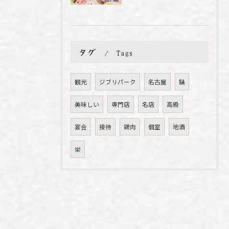
タグ
Tags
観光
ジブリパーク
名古屋
鍋
美味しい
専門店
名店
高級
宴会
接待
鶏肉
個室
地酒
栄