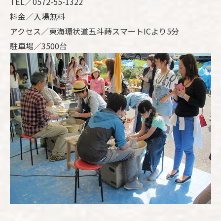
TEL／0572-55-1322
料金／入場無料
アクセス／東海環状道五斗蒔スマートICより5分
駐車場／3500台