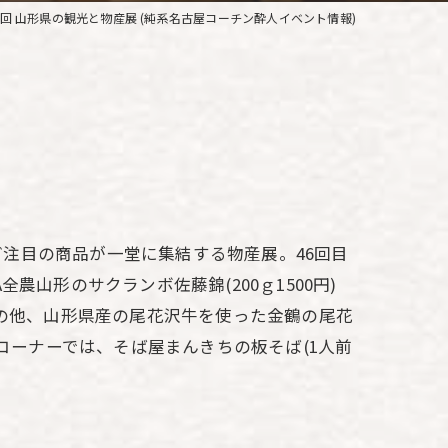
6回 山形県の観光と物産展 (純系名古屋コーチン酔人イベント情報)
注目の商品が一堂に集結する物産展。46回目
山形のサクランボ佐藤錦(200ｇ1500円)
その他、山形県産の尾花沢牛を使った金鶴の尾花
コーナーでは、そば屋まんきちの板そば(1人前