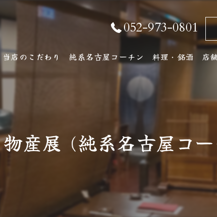
052-973-0801
当店のこだわり
純系名古屋コーチン
料理・銘酒
店
純系名古屋コーチンとは
コース料理
店
おしながき
ア
と物産展 (純系名古屋コ
厳選銘酒・地元の
ワインリスト
その他ドリンク