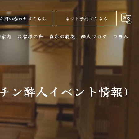
お問い合わせはこちら
ネット予約はこちら
舗案内
お客様の声
当店の特徴
酔人ブログ
コラム
舗詳細
名古屋コーチン
クセス
居酒屋
ーチン酔人イベント情報)
銘酒
コース
ディナー
水炊き