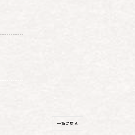
-------------
-------------
一覧に戻る