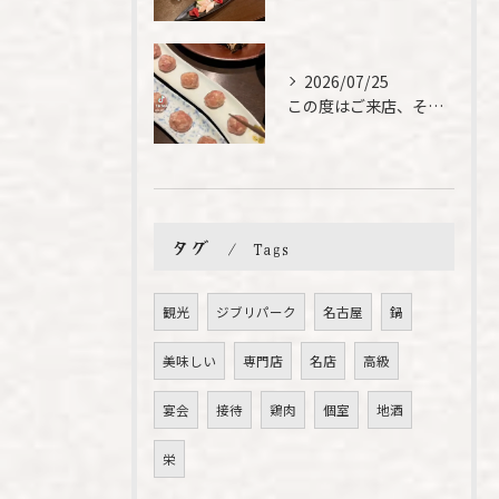
2026/07/25
この度はご来店、そして素敵なご紹介誠にありがとうございます✨...
タグ
Tags
観光
ジブリパーク
名古屋
鍋
美味しい
専門店
名店
高級
宴会
接待
鶏肉
個室
地酒
栄