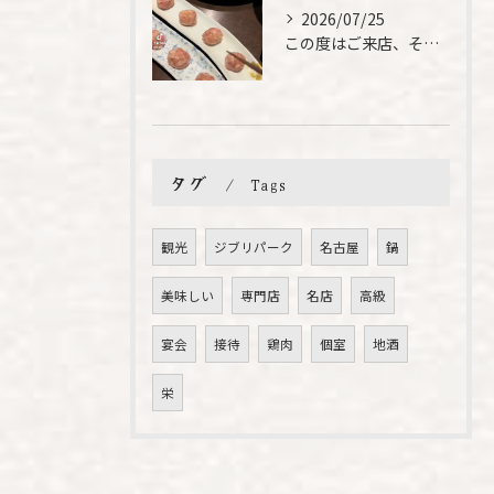
2026/07/25
この度はご来店、そして素敵なご紹介誠にありがとうございます✨...
タグ
Tags
観光
ジブリパーク
名古屋
鍋
美味しい
専門店
名店
高級
宴会
接待
鶏肉
個室
地酒
栄