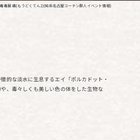
毒毒展 痛(もうどくてん2)(純系名古屋コーチン酔人イベント情報)
特徴的な淡水に生息するエイ「ポルカドット・
物や、毒々しくも美しい色の体をした生物な