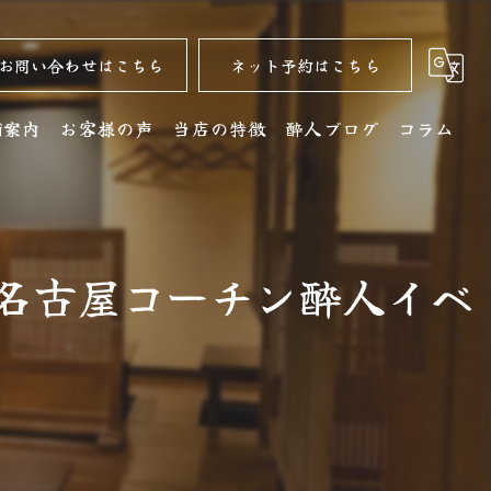
お問い合わせはこちら
ネット予約はこちら
舗案内
お客様の声
当店の特徴
酔人ブログ
コラム
舗詳細
名古屋コーチン
クセス
居酒屋
系名古屋コーチン酔人イベ
銘酒
コース
ディナー
水炊き