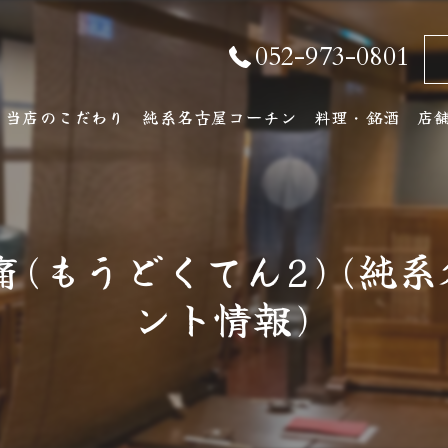
052-973-0801
当店のこだわり
純系名古屋コーチン
料理・銘酒
店
純系名古屋コーチンとは
コース料理
店
おしながき
ア
痛(もうどくてん2)(純
厳選銘酒・地元の
ント情報)
ワインリスト
その他ドリンク