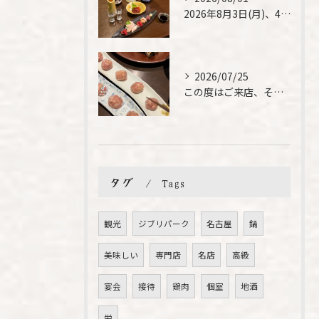
2026年8月3日(月)、4日(火)は、臨時休業させて頂きま...
2026/07/25
この度はご来店、そして素敵なご紹介誠にありがとうございます✨...
タグ
Tags
観光
ジブリパーク
名古屋
鍋
美味しい
専門店
名店
高級
宴会
接待
鶏肉
個室
地酒
栄