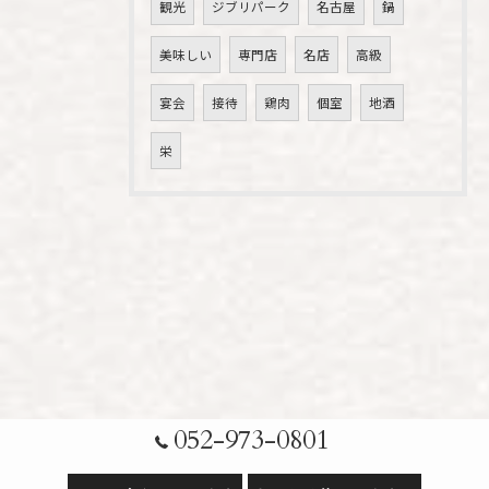
観光
ジブリパーク
名古屋
鍋
美味しい
専門店
名店
高級
宴会
接待
鶏肉
個室
地酒
栄
052-973-0801