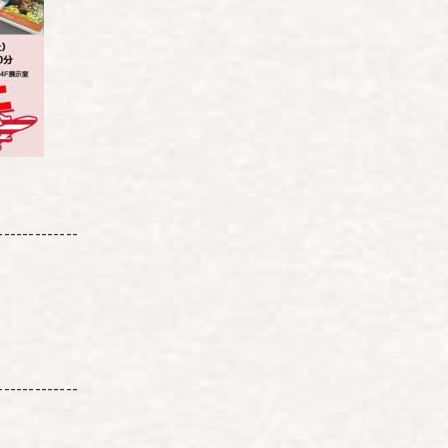
-------------
-------------