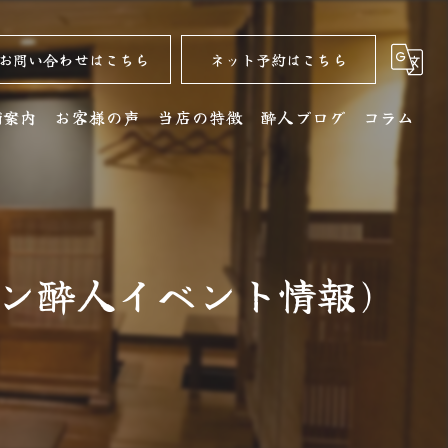
お問い合わせはこちら
ネット予約はこちら
舗案内
お客様の声
当店の特徴
酔人ブログ
コラム
舗詳細
名古屋コーチン
クセス
居酒屋
チン酔人イベント情報)
銘酒
コース
ディナー
水炊き