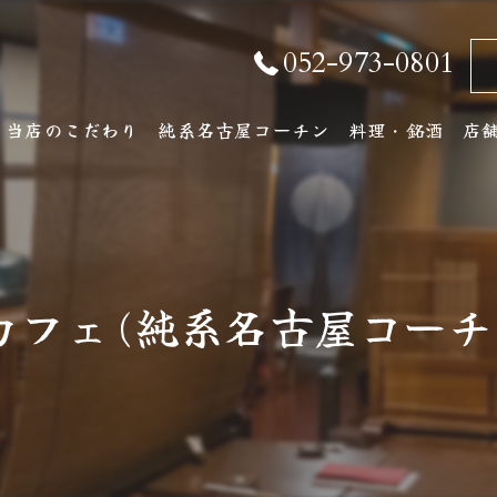
052-973-0801
当店のこだわり
純系名古屋コーチン
料理・銘酒
店
純系名古屋コーチンとは
コース料理
店
おしながき
ア
カフェ(純系名古屋コー
厳選銘酒・地元の
ワインリスト
その他ドリンク