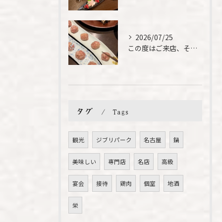
2026/07/25
この度はご来店、そして素敵なご紹介誠にありがとうございます✨...
タグ
Tags
観光
ジブリパーク
名古屋
鍋
美味しい
専門店
名店
高級
宴会
接待
鶏肉
個室
地酒
栄