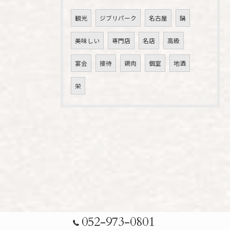
観光
ジブリパーク
名古屋
鍋
美味しい
専門店
名店
高級
宴会
接待
鶏肉
個室
地酒
栄
052-973-0801