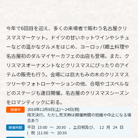
今年で
6
回目を迎え、多くの来場者で賑わう名古屋クリ
スマスマーケット。ドイツの甘いホットワインやシチュ
ーなどの温かなグルメをはじめ、ヨーロッパ郷土料理や
名古屋初のダルマイヤーカフェの出店も登場。また、ク
リスマスオーナメントなどクリスマスにぴったりのアイ
テムの販売も行う。会場には巨大もみの木のクリスマス
ツリーやフォトローケーションの他、合唱やゴスペルな
どのステージも連日開催。名古屋のクリスマスシーズン
をロマンティックに彩る。
2018年12月8日(土)～24日(祝)
開催中
雨天決行。ただし荒天時は開催時間の短縮や中止になる場
合あり
平日
15:00
～
20:30
、土日祝及び、
12
月
24
日
開催時間
(
祝
)11:00
～
20:30