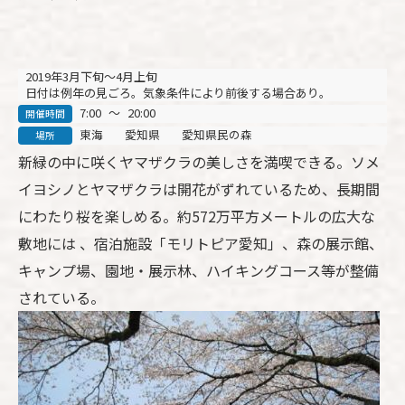
2019年3月下旬～4月上旬
日付は例年の見ごろ。気象条件により前後する場合あり。
7:00
～
20:00
開催時間
東海
愛知県
愛知県民の森
場所
新緑の中に咲くヤマザクラの美しさを満喫できる。ソメ
イヨシノとヤマザクラは開花がずれているため、長期間
にわたり桜を楽しめる。約
572
万平方メートルの広大な
敷地には
、宿泊施設「モリトピア愛知」、森の展示館、
キャンプ場、園地・展示林、ハイキングコース等が整備
されている。