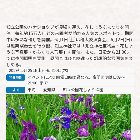
知立公園のハナショウブが見頃を迎え、花しょうぶまつりを開
催。毎年約15万人ほどの来園者が訪れる人気のスポットで、期間
中は多彩な催しを開催。6月1日(土)は和太鼓演奏会、6月2日(日)
は雅楽演奏会を行う他、知立神社では「知立神社宝物展・花しょ
うぶ写真展・からくり人形展」を開催。また、日没から21:00ま
では夜間照明を実施。昼間とはひと味違った幻想的な雰囲気を楽
しめる。
2019年5月25日(土)～6月20日(木)
イベントにより開催日時は異なる。夜間照明は日没～
開催時間
21:00
まで
東海
愛知県
知立公園花しょうぶ園
場所