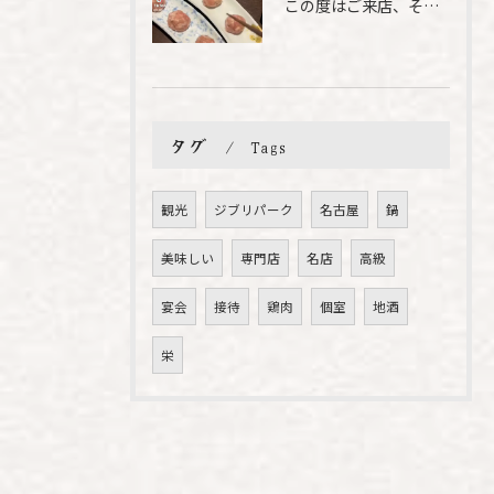
この度はご来店、そして素敵なご紹介誠にありがとうございます✨...
タグ
Tags
観光
ジブリパーク
名古屋
鍋
美味しい
専門店
名店
高級
宴会
接待
鶏肉
個室
地酒
栄