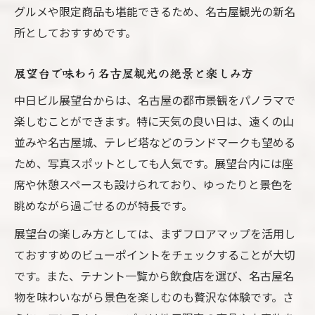
中日ビルテナント一覧で名古屋観光をさら
グルメや限定商品も堪能できるため、名古屋観光の新名
に満喫
所としておすすめです。
アンテナショップ巡りで広がる名古屋観光体験
名古屋観光とアンテナショップの楽しみ方
展望台で味わう名古屋観光の絶景と楽しみ方
アンテナショップ巡りで深まる名古屋観光
中日ビル展望台からは、名古屋の都市景観をパノラマで
の魅力
楽しむことができます。特に天気の良い日は、遠くの山
中日ビル内アンテナショップで名古屋観光
並みや名古屋城、テレビ塔などのランドマークも望める
体験
ため、写真スポットとしても人気です。展望台内には座
名古屋観光でおすすめのアンテナショップ
席や休憩スペースも設けられており、ゆったりと景色を
活用法
眺めながら過ごせるのが特長です。
地元グルメも楽しめる名古屋観光の新定番
展望台の楽しみ方としては、まずフロアマップを活用し
イベント情報チェックで中日ビルの魅力再発見
ておすすめのビューポイントをチェックすることが大切
です。また、テナント一覧から飲食店を選び、名古屋名
中日ビルイベント情報で名古屋観光を満喫
物を味わいながら景色を楽しむのも贅沢な体験です。さ
名古屋観光のためのイベント最新情報チェ