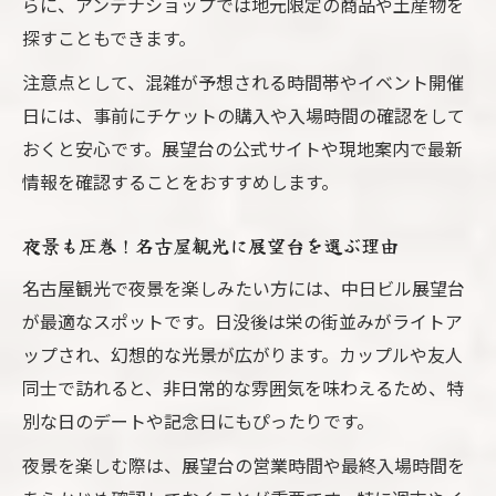
らに、アンテナショップでは地元限定の商品や土産物を
ック術
探すこともできます。
今日のイベントも！名古屋観光計画の立て
方
注意点として、混雑が予想される時間帯やイベント開催
日には、事前にチケットの購入や入場時間の確認をして
中日ビルイベント活用で名古屋観光の楽し
おくと安心です。展望台の公式サイトや現地案内で最新
さ倍増
情報を確認することをおすすめします。
名古屋観光の思い出作りにイベント参加が
おすすめ
夜景も圧巻！名古屋観光に展望台を選ぶ理由
地下からの行き方もわかる実用的な名古屋観光
名古屋観光で夜景を楽しみたい方には、中日ビル展望台
術
が最適なスポットです。日没後は栄の街並みがライトア
名古屋観光で便利な中日ビル地下からの行
ップされ、幻想的な光景が広がります。カップルや友人
き方
同士で訪れると、非日常的な雰囲気を味わえるため、特
地下からのアクセスで名古屋観光がさらに
別な日のデートや記念日にもぴったりです。
快適
夜景を楽しむ際は、展望台の営業時間や最終入場時間を
名古屋観光初心者におすすめの行き方案内