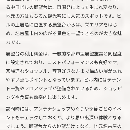
テナント一覧も活用した名古屋観光プラン
る中日ビルの展望台は、再開発によって生まれ変わり、
地元の方はもちろん観光客にも人気のスポットです。ビ
名古屋観光を満喫する中日ビルの歩き方
ルの上層階に位置する展望台からは、栄エリアをはじ
話題の名古屋観光スポットを効率的に巡る
め、名古屋市内の広がる景色を一望できるのが大きな魅
方法
力です。
中日ビル内で叶える充実名古屋観光のコツ
展望台の利用料金は、一般的な都市型展望施設と同程度
フロアマップを活用した中日ビル満喫法
に設定されており、コストパフォーマンスも良好です。
名古屋観光で役立つ中日ビルフロアマップ
家族連れやカップル、写真好きな方まで幅広い層が訪れ
活用術
やすい点もポイントとなっています。ビル内にはテナン
フロアマップを使った名古屋観光の回り方
ト一覧やフロアマップが整備されているため、ショッピ
迷わない名古屋観光！中日ビルフロアマッ
ングや食事も効率的に楽しめます。
プの見方
訪問時には、アンテナショップめぐりや季節ごとのイベ
名古屋観光の効率UPフロアマップ活用テク
ントもチェックしておくと、より思い出深い体験となる
ニック
でしょう。展望台からの眺望だけでなく、地元名古屋の