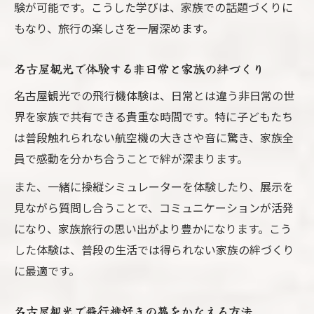
験が可能です。こうした学びは、家族での話題づくりに
あいち航空ミュージアムと周辺の名古屋観
もなり、旅行の楽しさを一層深めます。
光連携術
効率的な名古屋観光なら公共交通利用がカギ
名古屋観光で体験する非日常と家族の絆づくり
名古屋観光で便利な公共交通利用のコツ
名古屋観光での飛行機体験は、日常とは違う非日常の世
名古屋観光と飛行機スポット巡りに役立つ
界を家族で共有できる貴重な時間です。特に子どもたち
アクセス術
は普段触れられない航空機の大きさや音に驚き、家族全
名古屋観光をスムーズにするバス・電車活
員で感動を分かち合うことで絆が深まります。
用法
また、一緒に操縦シミュレーターを体験したり、展示を
名古屋観光は公共交通で時間とコストを節
見ながら質問し合うことで、コミュニケーションが活発
約
になり、家族旅行の思い出がより豊かになります。こう
名古屋観光の移動は公共交通が断然おすす
した体験は、普段の生活では得られない家族の絆づくり
め
に最適です。
名古屋観光と飛行機体験を組み合わせるコツを
名古屋観光で飛行機好きの夢をかなえる方法
公開