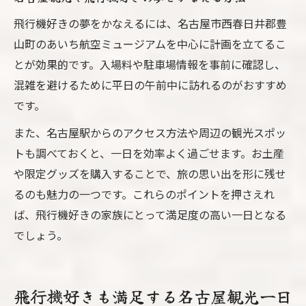
名古屋観光と飛行機体験を同時に楽しむ方
飛行機好きの夢をかなえるには、名古屋市西春日井郡豊
法
山町のあいち航空ミュージアムを中心に計画を立てるこ
とが効果的です。入場料や駐車場情報を事前に確認し、
名古屋観光で飛行機スポットを満喫する工
混雑を避けるために平日の午前中に訪れるのがおすすめ
夫
です。
名古屋観光を飛行機好きとシェアするテク
ニック
また、名古屋駅からのアクセス方法や周辺の観光スポッ
名古屋観光で飛行機体験をより深く楽しむ
トも調べておくと、一日を効率よく過ごせます。お土産
ポイント
や限定グッズを購入することで、旅の思い出を形に残せ
るのも魅力の一つです。これらのポイントを押さえれ
家族旅行で活用したい名古屋観光と航空体
ば、飛行機好きの家族にとって満足度の高い一日となる
験術
でしょう。
飛行機好きも満足する名古屋観光一日