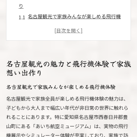
り
名古屋観光で家族みんなが楽しめる飛行機
体験
名古屋観光と航空ミュージアムの魅力を深
掘り
名古屋観光を通じて学ぶ飛行機の豆知識
名古屋観光の魅力と飛行機体験で家族
名古屋観光で体験する非日常と家族の絆づ
想い出作り
くり
名古屋観光で飛行機好きの夢をかなえる方
名古屋観光で家族みんなが楽しめる飛行機体験
法
名古屋観光で家族全員が楽しめる飛行機体験の魅力は、
飛行機好きも満足する名古屋観光一日プラン解
子どもから大人まで幅広い年代が非日常の世界に触れら
説
れることにあります。特に愛知県名古屋市西春日井郡豊
名古屋観光で飛行機の楽しさを満喫する一
山町にある「あいち航空ミュージアム」は、実物の飛行
日
機展示やシミュレーター体験が充実しており、家族で訪