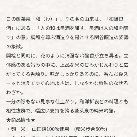
この蓬莱泉「和（わ）」、その名の由来は、「和醸良
酒」にある。「人の和は良酒を醸す、良酒は人の和を醸
す」の意。調和を尊ぶ酒造りを是とする関谷醸造の姿勢
の象徴。
開栓と同時に、花のように清澄な吟醸香が立ち昇る。立
体感のある旨みの中に、上品な米の甘みがじんわりと広
がってくる舌触り。味がしっかりあるのに、呑んだ後ス
ーッと消えてゆく心地よさは、しなやかな酸味のなせる
わざか。
一分の隙もない見事な仕上がり。和洋折衷どの料理とも
相性抜群で、幅広い支持を誇る蓬莱泉の純米吟醸。
★商品情報★
・麹 米 山田錦100%使用 (精米歩合50%)