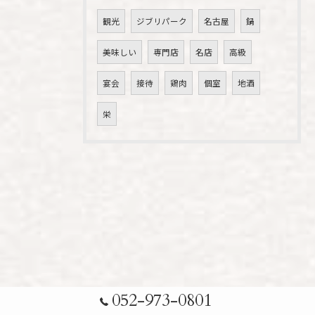
観光
ジブリパーク
名古屋
鍋
美味しい
専門店
名店
高級
宴会
接待
鶏肉
個室
地酒
栄
052-973-0801