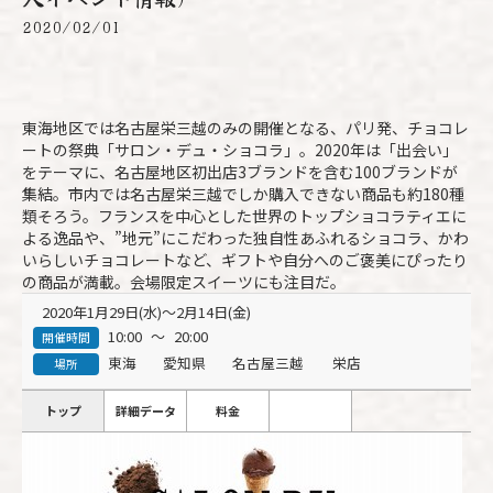
2020/02/01
東海地区では名古屋栄三越のみの開催となる、パリ発、チョコレ
ートの祭典「サロン・デュ・ショコラ」。2020年は「出会い」
をテーマに、名古屋地区初出店3ブランドを含む100ブランドが
集結。市内では名古屋栄三越でしか購入できない商品も約180種
類そろう。フランスを中心とした世界のトップショコラティエに
よる逸品や、”地元”にこだわった独自性あふれるショコラ、かわ
いらしいチョコレートなど、ギフトや自分へのご褒美にぴったり
の商品が満載。会場限定スイーツにも注目だ。
2020年1月29日(水)～2月14日(金)
10:00
～
20:00
開催時間
東海
愛知県
名古屋三越
栄店
場所
トップ
詳細データ
料金