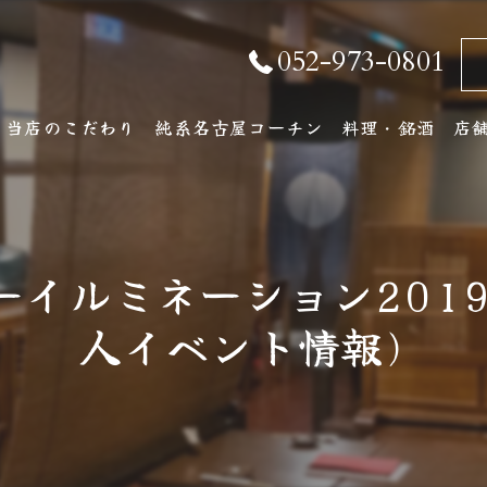
052-973-0801
当店のこだわり
純系名古屋コーチン
料理・銘酒
店
純系名古屋コーチンとは
コース料理
店
おしながき
ア
ーイルミネーション201
厳選銘酒・地元の
人イベント情報)
ワインリスト
その他ドリンク