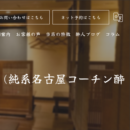
お問い合わせはこちら
ネット予約はこちら
舗案内
お客様の声
当店の特徴
酔人ブログ
コラム
舗詳細
名古屋コーチン
クセス
居酒屋
9(純系名古屋コーチン酔
銘酒
コース
ディナー
水炊き