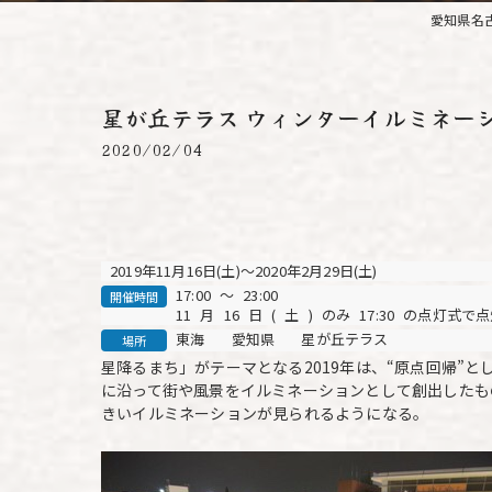
愛知県名
星が丘テラス ウィンターイルミネーシ
2020/02/04
2019年11月16日(土)～2020年2月29日(土)
17:00
～
23:00
開催時間
11
月
16
日
(
土
)
のみ
17:30
の点灯式で点
東海
愛知県
星が丘テラス
場所
星降るまち」がテーマとなる2019年は、“原点回帰”
に沿って街や風景をイルミネーションとして創出したも
きいイルミネーションが見られるようになる。