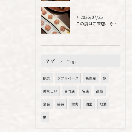
2026/07/25
この度はご来店、そして素敵なご紹介誠にありがとうございます✨...
タグ
Tags
観光
ジブリパーク
名古屋
鍋
美味しい
専門店
名店
高級
宴会
接待
鶏肉
個室
地酒
栄