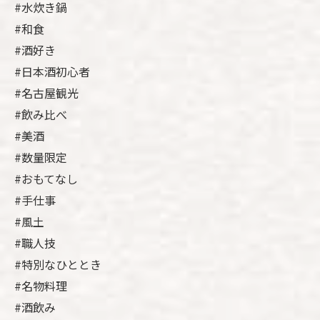
#水炊き鍋
#和食
#酒好き
#日本酒初心者
#名古屋観光
#飲み比べ
#美酒
#数量限定
#おもてなし
#手仕事
#風土
#職人技
#特別なひととき
#名物料理
#酒飲み