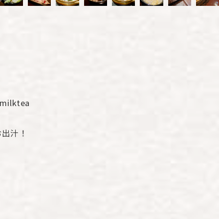
lktea
お出汁！