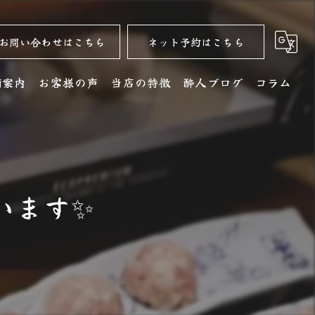
お問い合わせはこちら
ネット予約はこちら
舗案内
お客様の声
当店の特徴
酔人ブログ
コラム
舗詳細
名古屋コーチン
クセス
居酒屋
ます✨️
銘酒
コース
ディナー
水炊き