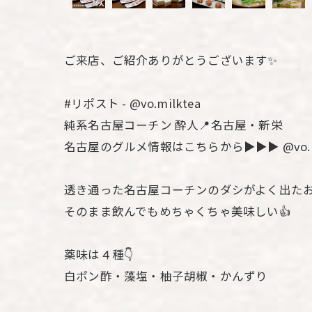
ご来店、ご紹介ありがとうございます✨️
#リポスト - @vo.milktea
純系名古屋コーチン 酔人📍名古屋・新栄
名古屋のグルメ情報はこちらから▶︎▶︎▶︎ @vo.mi
透き通った名古屋コーチンのダシがよく出た
そのまま飲んでもめちゃくちゃ美味しい👍
薬味は４種👇
白ポン酢・藻塩・柚子胡椒・かんずり