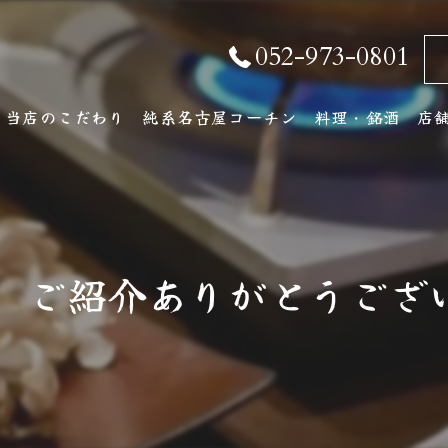
052-973-0801
当店のこだわり
純系名古屋コーチン
料理・銘酒
店
純系名古屋コーチンとは
コース料理
店
おしながき
ア
、ご紹介ありがとうござい
厳選銘酒・地元の
ワインリスト
その他ドリンク