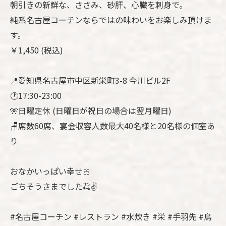
朝引きの新鮮な、ささみ、砂肝、心臓を刺身で。
純系名古屋コーチンならではの味わいをお楽しみ頂けま
す。
￥1,450 (税込)
📍愛知県名古屋市中区新栄町3-8 今川ビル2F
🕐17:30-23:00
🎌日曜定休 (日曜日が祝日の場合は翌月曜日)
🪑席数60席、宴会収容人数最大40名様と20名様の個室あ
り
おなかいっぱい幸せ🎀
ごちそうさまでした㌠✌️
#名古屋コーチン #レストラン #水炊き #栄 #手羽先 #鳥