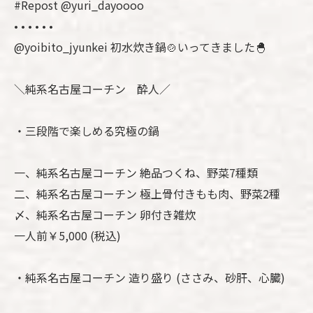
#Repost @yuri_dayoooo
• • • • • •
@yoibito_jyunkei 初水炊き鍋🍲いってきました🐣
＼純系名古屋コーチン 酔人／
・三段階で楽しめる究極の鍋
一、純系名古屋コーチン 絶品つくね、野菜7種類
二、純系名古屋コーチン 極上骨付きもも肉、野菜2種
〆、純系名古屋コーチン 卵付き雑炊
一人前￥5,000 (税込)
・純系名古屋コーチン 造り盛り (ささみ、砂肝、心臓)