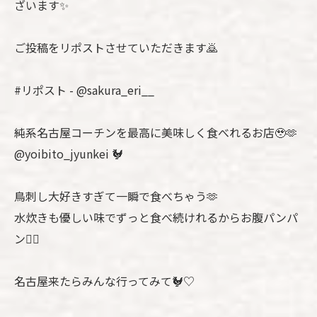
ざいます✨️
ご投稿をリポストさせていただきます🙇
#リポスト - @sakura_eri__
純系名古屋コーチンを最高に美味しく食べれるお店🥹🫶
@yoibito_jyunkei 🐓
鳥刺し大好きすぎて一瞬で食べちゃう🫶
水炊きも優しい味でずっと食べ続けれるからお腹パンパ
ン😮‍💨
名古屋来たらみんな行ってみて🐓♡