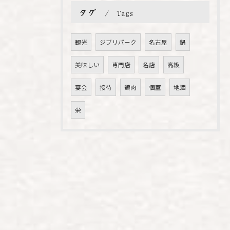
タグ
Tags
観光
ジブリパーク
名古屋
鍋
美味しい
専門店
名店
高級
宴会
接待
鶏肉
個室
地酒
栄